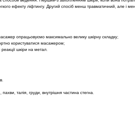
а способи ведення. Перший-з захопленням шкіри, коли вона потра
егкого ефекту ліфтингу. Другий спосіб менш травматичний, але і ме
ї масажер опрацьовуємо максимально велику шкірну складку;
ортно користуватися масажером;
 реакції шкіри на метал.
в.
 пахви, талія, груди, внутрішня частина стегна.