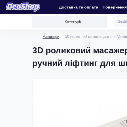
Доставка та оплата
Повернення 
Категорії
Масажери
3D роликовий масажер для тіла Venko Z
3D роликовий масажер 
ручний ліфтинг для шк