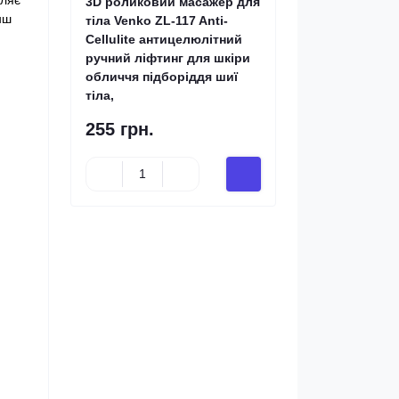
пляє
3D роликовий масажер для
нш
тіла Venko ZL-117 Anti-
Cellulite антицелюлітний
ручний ліфтинг для шкіри
обличчя підборіддя шиї
тіла,
255 грн.