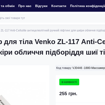
та обмін
Про нас
Відгуки
Контакти
Політика конфіденці
L-117 Anti-Cellulite антицелюлітний ручний ліфтинг для шкіри обличчя підбор
для тіла Venko ZL-117 Anti-Ce
іри обличчя підборіддя шиї ті
Код товару:
VJ0446 -1880-Массажер
в наявності
255 грн.