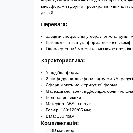
Користуватися масажером досить просто, є дв
між сферами і другий - розтирання ліній для л
дієвий.
Перевага:
Завдяки спеціальній y-образної конструкці
Ергономічна вигнута форма дозволяє комф
Гіпоалергенний матеріал виключає алергічні
Характеристика:
Y-подібна форма.
2 лімфодренажні сфери під кутом 75 градусі
Сфери мають межі трикутної форми.
Масажованої зони: підборіддя, обличчя, шия,
Водонепроникний.
Матеріал: ABS пластик.
Розмір: 180*120*65 мм;
Вага: 130 грам.
Комплектація:
3D масажер