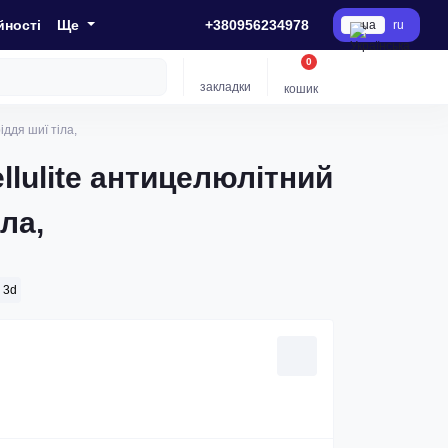
йності
Ще
+380956234978
ua
ru
0
закладки
кошик
іддя шиї тіла,
llulite антицелюлітний
ла,
 3d