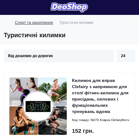
Спорт та захоплення
Туристичні килимки
Туристичні килимки
Килимок для вправ
Clefairy з напрямною для
стоп/ фітнес-килимок для
присідань, силових і
функціональних
тренувань вдома
Код товару:
Ni370 Коврик ClefairyФитн
152 грн.