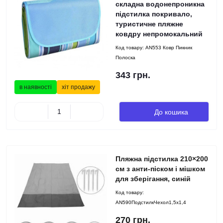
складна водонепроникна
підстилка покривало,
туристичне пляжне
ковдру непромокальний
Код товару:
AN553 Ковр Пикник
Полоска
343 грн.
в наявності
хіт продажу
До кошика
Пляжна підстилка 210×200
см з анти-піском і мішком
для зберігання, синій
Код товару:
AN590ПодстилкЧехол1,5х1,4
270 грн.