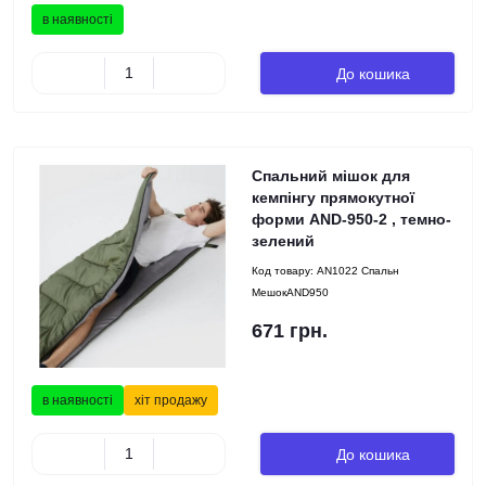
в наявності
До кошика
Спальний мішок для
кемпінгу прямокутної
форми AND-950-2 , темно-
зелений
Код товару:
AN1022 Спальн
МешокAND950
671 грн.
в наявності
хіт продажу
До кошика