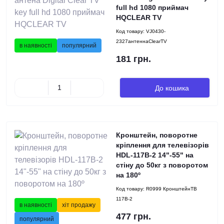
full hd 1080 приймач
HQCLEAR TV
Код товару:
VJ0430-
2327антеннаClearTV
в наявності
популярний
181 грн.
До кошика
Кронштейн, поворотне
кріплення для телевізорів
HDL-117B-2 14"-55" на
стіну до 50кг з поворотом
на 180º
Код товару:
R0999 КронштейнТВ
117В-2
в наявності
хіт продажу
477 грн.
популярний