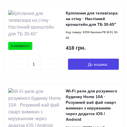
Кріплення для телевізора
на стіну · Настінний
кронштейн для ТБ 30-65’’
Код товару:
6359 КрепленТВ M-51 30-
65
в наявності
418 грн.
До кошика
Wi-Fi реле для розумного
будинку Home 10А ∙
Розумний вай фай смарт
вимикач з керуванням
через додаток iOS /
Android