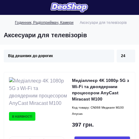
Годинник, Радіоприймач, Камери
Аксесуари для телевізорів
Аксесуари для телевізорів
Медіаплеєр 4K 1080p 5G з
Wi-Fi та двоядерним
процесором AnyCast
Miracast M100
Код товару:
CN068 Медиапл M100
Anycas
в наявності
397 грн.