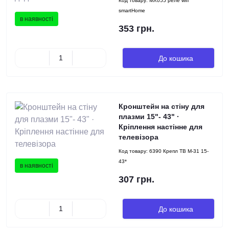
Код товару:
MX055 реле wifi
smartHome
в наявності
353 грн.
До кошика
Кронштейн на стіну для
плазми 15"- 43" ·
Кріплення настінне для
телевізора
Код товару:
6390 Крепл ТВ М-31 15-
43*
в наявності
307 грн.
До кошика