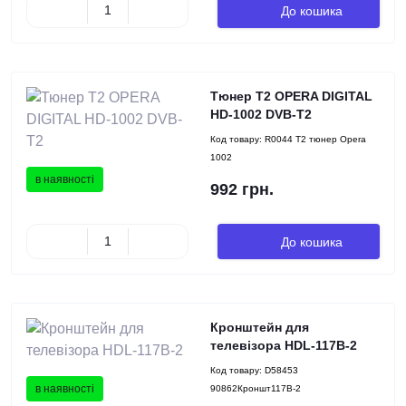
До кошика
Тюнер Т2 OPERA DIGITAL
HD-1002 DVB-T2
Код товару:
R0044 Т2 тюнер Opera
1002
в наявності
992 грн.
До кошика
Кронштейн для
телевізора HDL-117B-2
Код товару:
D58453
в наявності
90862Кроншт117В-2