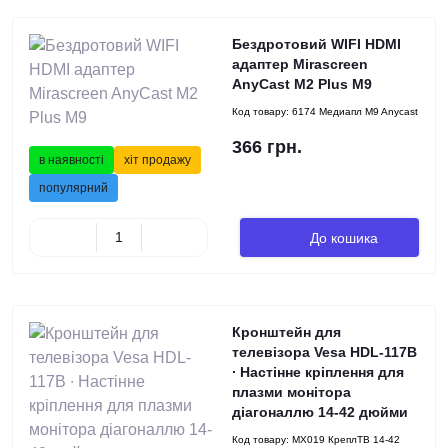
Бездротовий WIFI HDMI
адаптер Mirascreen
AnyCast M2 Plus M9
Код товару:
6174 Медиапл M9 Anycast
366 грн.
в наявності
хіт продажу
популярний
До кошика
Кронштейн для
телевізора Vesa HDL-117В
∙ Настінне кріплення для
плазми монітора
діагоналлю 14-42 дюйми
Код товару:
MX019 КреплТВ 14-42