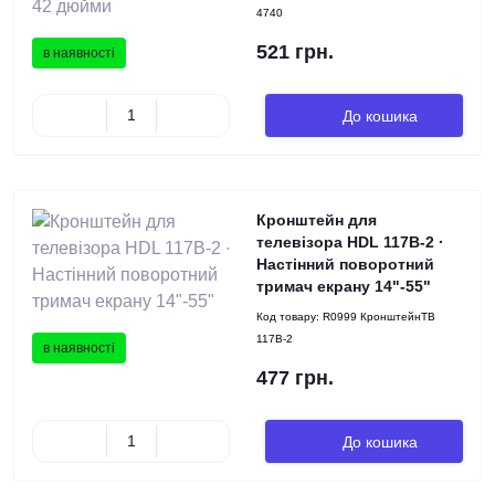
4740
521 грн.
в наявності
До кошика
Кронштейн для
телевізора HDL 117B-2 ∙
Настінний поворотний
тримач екрану 14"-55"
Код товару:
R0999 КронштейнТВ
117В-2
в наявності
477 грн.
До кошика