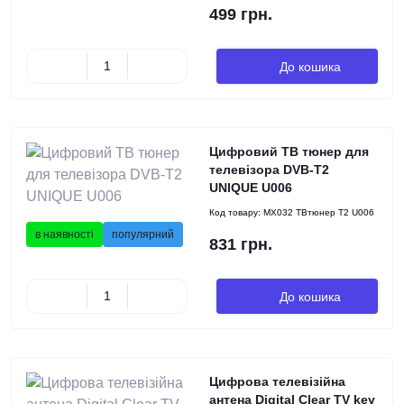
499 грн.
До кошика
Цифровий ТВ тюнер для
телевізора DVB-T2
UNIQUE U006
Код товару:
MX032 ТВтюнер Т2 U006
в наявності
популярний
831 грн.
До кошика
Цифрова телевізійна
антена Digital Clear TV key