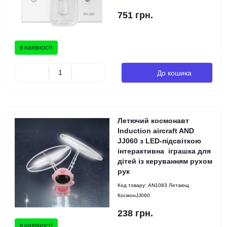
751 грн.
в наявності
До кошика
Летючий космонавт
Induction aircraft AND
JJ060 з LED-підсвіткою
інтерактивна іграшка для
дітей із керуванням рухом
рук
Код товару:
AN1083 Летающ
КосмонJJ060
238 грн.
в наявності