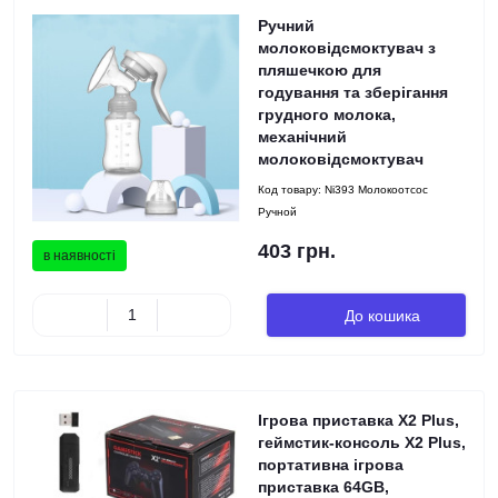
Ручний
молоковідсмоктувач з
пляшечкою для
годування та зберігання
грудного молока,
механічний
молоковідсмоктувач
Код товару:
Ni393 Молокоотсос
Ручной
403 грн.
в наявності
До кошика
Ігрова приставка X2 Plus,
геймстик-консоль X2 Plus,
портативна ігрова
приставка 64GB,