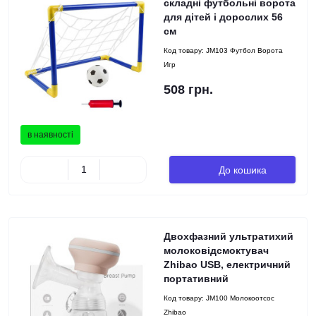
складні футбольні ворота
для дітей і дорослих 56
см
Код товару:
JM103 Футбол Ворота
Игр
508 грн.
в наявності
До кошика
Двохфазний ультратихий
молоковідсмоктувач
Zhibao USB, електричний
портативний
Код товару:
JM100 Молокоотсос
Zhibao