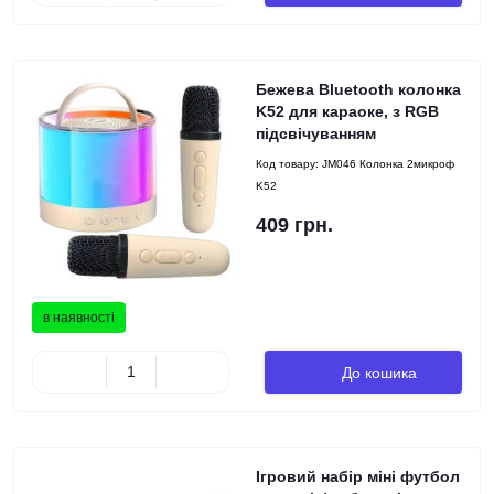
Бежева Bluetooth колонка
K52 для караоке, з RGB
підсвічуванням
Код товару:
JM046 Колонка 2микроф
K52
409 грн.
в наявності
До кошика
Ігровий набір міні футбол