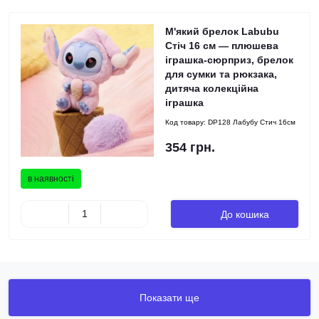
М'який брелок Labubu
Стіч 16 см — плюшева
іграшка-сюрприз, брелок
для сумки та рюкзака,
дитяча колекційна
іграшка
Код товару:
DP128 Лабубу Стич 16см
354 грн.
в наявності
До кошика
Показати ще