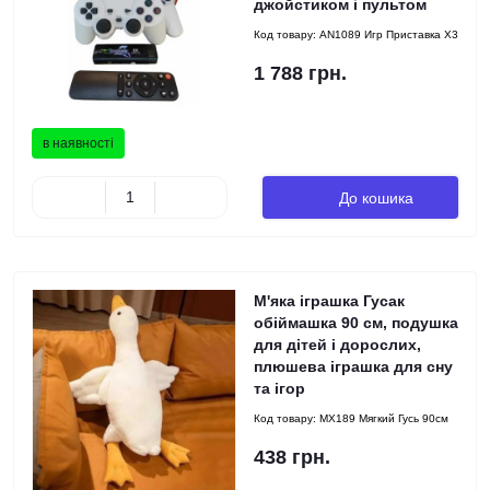
джойстиком і пультом
Код товару:
AN1089 Игр Приставка X3
1 788 грн.
в наявності
До кошика
М'яка іграшка Гусак
обіймашка 90 см, подушка
для дітей і дорослих,
плюшева іграшка для сну
та ігор
Код товару:
MX189 Мягкий Гусь 90см
438 грн.