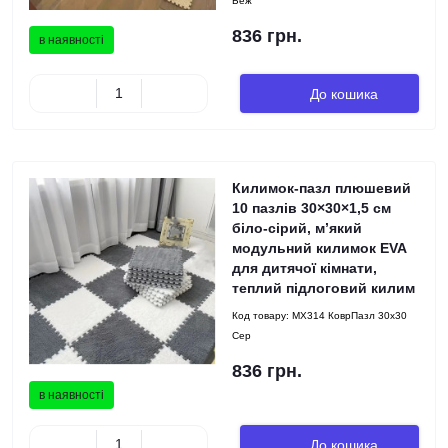
Беж
836 грн.
в наявності
До кошика
Килимок-пазл плюшевий
10 пазлів 30×30×1,5 см
біло-сірий, м’який
модульний килимок EVA
для дитячої кімнати,
теплий підлоговий килим
Код товару:
MX314 КоврПазл 30x30
Сер
836 грн.
в наявності
До кошика