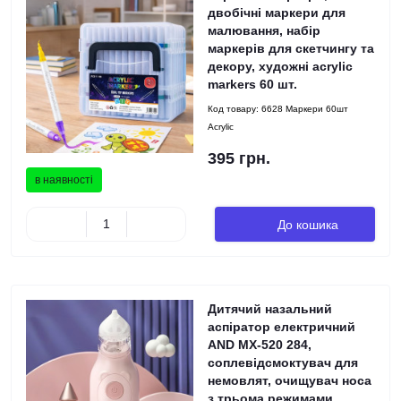
двобічні маркери для
малювання, набір
маркерів для скетчингу та
декору, художні acrylic
markers 60 шт.
Код товару:
6628 Маркери 60шт
Acrylic
395 грн.
в наявності
До кошика
Дитячий назальний
аспіратор електричний
AND MX-520 284,
соплевідсмоктувач для
немовлят, очищувач носа
з трьома режимами,