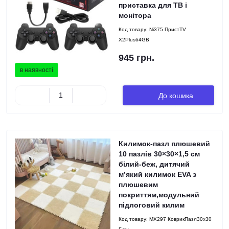
приставка для ТВ і
монітора
Код товару:
Ni375 ПристTV
X2Plus64GB
945 грн.
в наявності
До кошика
Килимок-пазл плюшевий
10 пазлів 30×30×1,5 см
білий-беж, дитячий
м’який килимок EVA з
плюшевим
покриттям,модульний
підлоговий килим
Код товару:
MX297 КоврикПазл30x30