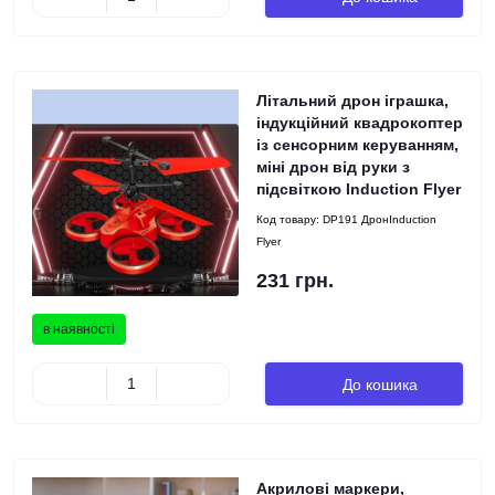
Літальний дрон іграшка,
індукційний квадрокоптер
із сенсорним керуванням,
міні дрон від руки з
підсвіткою Induction Flyer
Код товару:
DP191 ДронInduction
Flyer
231 грн.
в наявності
До кошика
Акрилові маркери,