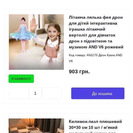
Літаюча лялька фея дрон
для дітей інтерактивна
іграшка літаючий
вертоліт для дівчаток
дрон з підсвіткою та
музикою AND V6 рожевий
Код товару:
AN1170 Дрон Кукла AND
V6
903 грн.
в наявності
До кошика
Килимок-пазл плюшевий
30×30 см 10 шт / м’який