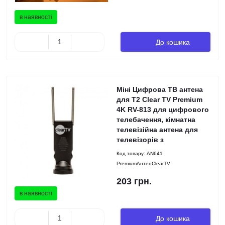
в наявності
До кошика
Міні Цифрова ТВ антена
для Т2 Clear TV Premium
4K RV-813 для цифрового
телебачення, кімнатна
телевізійна антена для
телевізорів з
Код товару:
AN641
PremiumАнтенClearTV
203 грн.
в наявності
До кошика