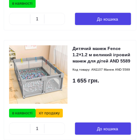
в наявності
До кошика
Дитячий манеж Fence
1.2×1.2 м великий ігровий
манеж для дітей AND 5589
Код товару:
AN1107 Манеж AND 5589
1 655 грн.
в наявності
хіт продажу
До кошика