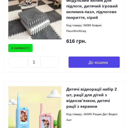
модульний килим для
підлоги, дитячий ігровий
килимок-пазл, підлогове
покриття, сірий
Код товару:
Ni396 Коврик
Пазл30x30сер
616 грн.
в наявності
До кошика
Дитячі відеорації набір 2
шт, рації для дітей з
відеозв’язком, дитячі
рації з екраном
Код товару:
JA060 Рации Дет Видео
2шт