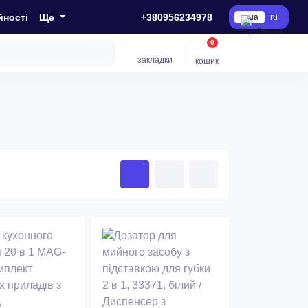
йності
Ще
+380956234978
ua
ru
0
закладки
кошик