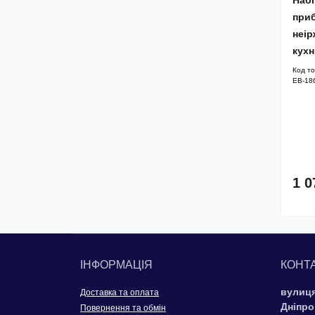
Набі
Ручні соковитискачі
приб
неір
Світильники, проектори,
кухн
дискошари
Код т
EB-18
Світлодіодна стрічка
Сковороди
Сушіння та органайзери для
1 0
посуду
Термоси та пляшки
Тертки, овочерізки
ІНФОРМАЦІЯ
КОНТ
вулиця
Доставка та оплата
Форми та листи для випічки
Дніпро
Повернення та обмін