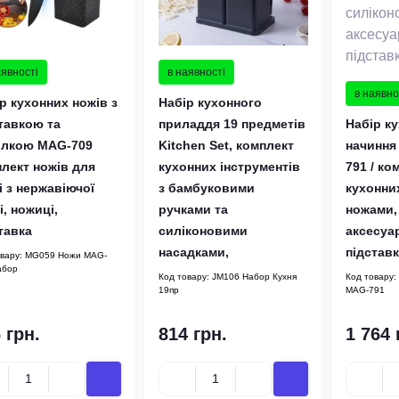
аявності
в наявності
в наявно
р кухонних ножів з
Набір кухонного
тавкою та
приладдя 19 предметів
Набір к
илкою MAG-709
Kitchen Set, комплект
начиння
лект ножів для
кухонних інструментів
791 / ко
і з нержавіючої
з бамбуковими
кухонни
і, ножиці,
ручками та
ножами,
тавка
силіконовими
аксесуа
насадками,
підстав
овару:
MG059 Ножи MAG-
абор
Код товару:
JM106 Набор Кухня
Код товару:
19пр
MAG-791
 грн.
814 грн.
1 764 