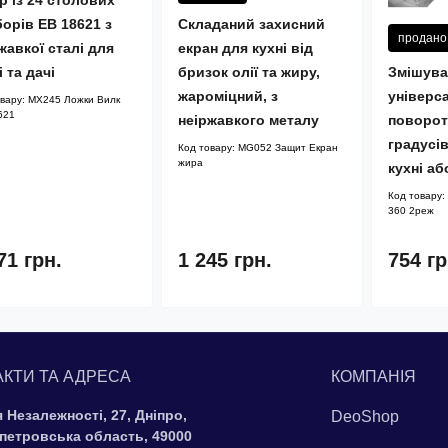
р із 24 столових
орів EB 18621 з
Складаний захисний
продано
жавкої сталі для
екран для кухні від
Змішува
і та дачі
бризок олії та жиру,
універс
жароміцний, з
овару:
MX245 Ложки Вилк
621
поворот
неіржавкого металу
градусі
Код товару:
MG052 Защит Екран
жира
кухні а
Код товару:
360 2реж
71 грн.
1 245 грн.
754 гр
АКТИ ТА АДРЕСА
КОМПАНІЯ
 Незалежності, 27, Дніпро,
DeoShop
петровська область, 49000