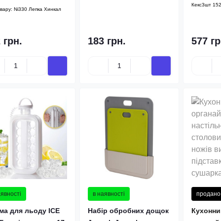
Кекс3шт 15
овару:
Ni330 Лепка Хинкал
 грн.
183 грн.
577 гр
аявності
в наявності
продано
ма для льоду ICE
Набір обробних дощок
Кухонни