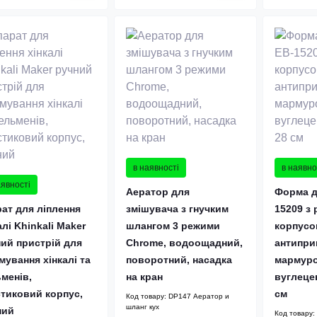
в наявності
в наявно
аявності
Аератор для
Форма д
ат для ліплення
змішувача з гнучким
15209 з
алі Khinkali Maker
шлангом 3 режими
корпусо
ий пристрій для
Chrome, водоощадний,
антипри
ування хінкалі та
поворотний, насадка
мармуро
менів,
на кран
вуглецев
тиковий корпус,
см
Код товару:
DP147 Аератор и
шланг кух
ний
Код товару: