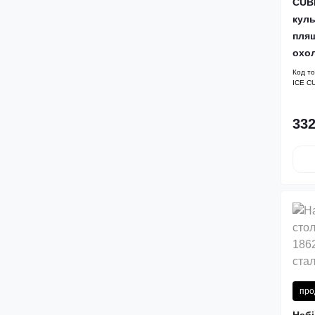
CUBE
Тростини
Настільні лампи
куль
Тримери, епілятори, депілятори,
пля
бритви
Фрезери для манікюру та
охо
Підставки, тримачі
педикюру
Код т
Фени
ICE C
Подушки
Швейні машини
332
Посуд для суші
Приладдя для спецій
Розумні вимикачі
Розумні розетки
Розумне освітлення
про