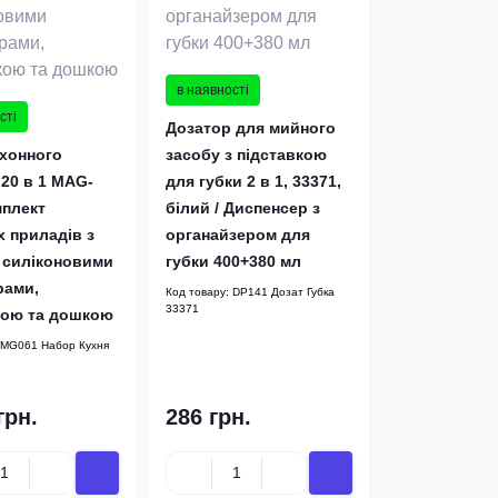
в наявності
сті
Дозатор для мийного
ухонного
засобу з підставкою
 20 в 1 MAG-
для губки 2 в 1, 33371,
мплект
білий / Диспенсер з
х приладів з
органайзером для
 силіконовими
губки 400+380 мл
рами,
Код товару:
DP141 Дозат Губка
33371
кою та дошкою
MG061 Набор Кухня
грн.
286 грн.