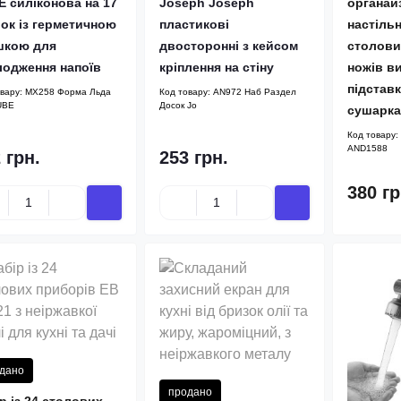
 силіконова на 17
Joseph Joseph
органай
ок із герметичною
пластикові
настіль
шкою для
двосторонні з кейсом
столови
лодження напоїв
кріплення на стіну
ножів в
підстав
овару:
MX258 Форма Льда
Код товару:
AN972 Наб Раздел
UBE
Досок Jo
сушарка
Код товару:
AND1588
 грн.
253 грн.
380 гр
дано
продано