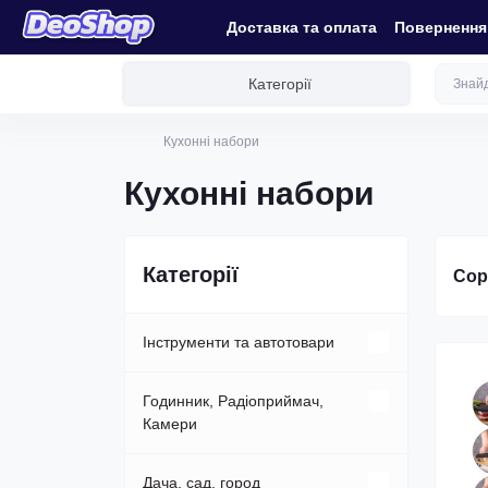
Доставка та оплата
Повернення 
Категорії
Кухонні набори
Кухонні набори
Категорії
Сор
Інструменти та автотовари
FM-трансмітери
Годинник, Радіоприймач,
Камери
Інвертори (перетворювачі
напруги)
IP-камери
Дача, сад, город