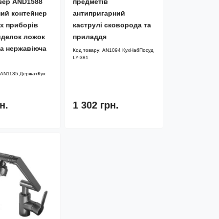
зер AND1588
предметів
ний контейнер
антипригарний
х приборів
каструлі сковорода та
иделок ложок
приладдя
ка нержавіюча
Код товару:
AN1094 КухНабПосуд
LY-381
AN1135 ДержатКух
н.
1 302 грн.