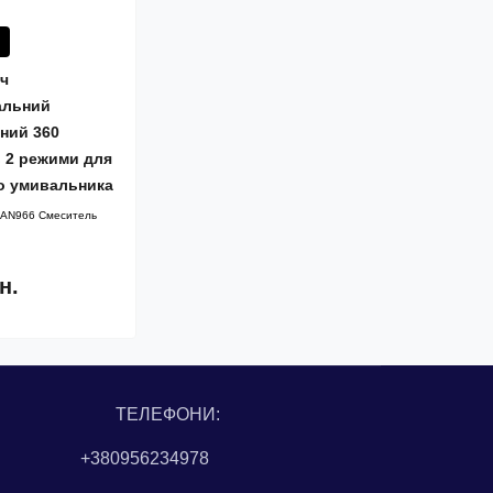
ч
альний
ний 360
в 2 режими для
бо умивальника
AN966 Смеситель
н.
ТЕЛЕФОНИ:
+380956234978