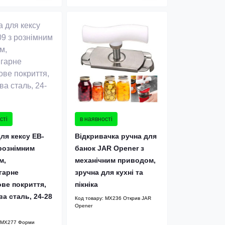
в наявності
сті
Відкривачка ручна для
ля кексу EB-
банок JAR Opener з
 рознімним
механічним приводом,
м,
зручна для кухні та
гарне
пікніка
ве покриття,
а сталь, 24-28
Код товару:
MX236 Открив JAR
Opener
MX277 Форми