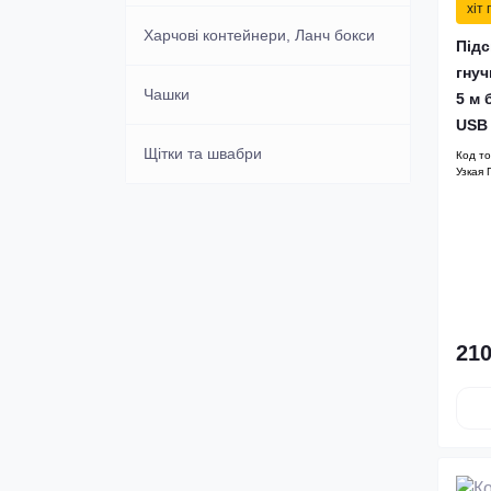
хіт
Харчові контейнери, Ланч бокси
Підс
гнуч
Чашки
5 м 
USB
Щітки та швабри
Код т
Узкая 
210