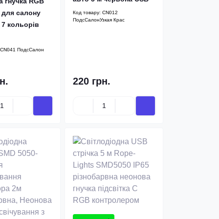
а гнучка RGB
 для салону
Код товару:
CN012
ПодсСалонУзкая Крас
 7 кольорів
CN041 ПодсСалон
н.
220 грн.