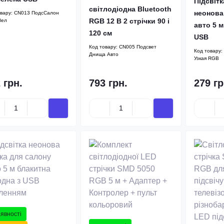
Підсвітк
світлодіодна Bluetooth
неонова
овару:
CN013 ПодсСалон
RGB 12 В 2 стрічки 90 і
Зел
авто 5 м
120 см
USB
Код товару:
CN005 Подсвет
Код товару:
Днища Авто
Узкая RGB
 грн.
793 грн.
279 гр
аявності