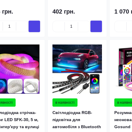
 грн.
402 грн.
1 070 
аявності
в наявності
в наявно
лодіодна стрічка-
Світлодіодна RGB-
Розумна
г LED SFK-30, 5 м,
підсвітка для
неонова 
інтер'єру та вулиці
автомобіля з Bluetooth
Gosund 