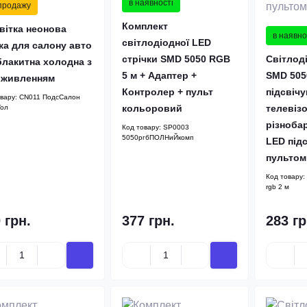
в наявності
 продажу
Комплект
вітка неонова
в наявно
світлодіодної LED
ка для салону авто
стрічки SMD 5050 RGB
Світлоді
блакитна холодна з
5 м + Адаптер +
SMD 505
 живленням
Контролер + пульт
підсвіч
овару:
CN011 ПодсСалон
кольоровий
телевіз
Гол
різноба
Код товару:
SP0003
5050ргбПОЛНиЙкомп
LED підс
пультом
Код товару:
rgb 2 м
 грн.
377 грн.
283 гр