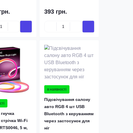
грн.
393 грн.
в наявності
Підсвічування салону
сті
авто RGB 4 шт USB
 гнучка
Bluetooth з керуванням
стрічка Wi-Fi
через застосунок для
RTS0046, 5 м,
ніг