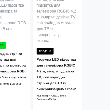
сті
продано
одна стрічка
вітка для
Розумна LED-підсвітка
ра та монітора
для телевізора RGBIC
ольорова RGB
4.2 м, смарт-підсвітка
 5 м з пультом
TV, світлодіодна
стрічка для ТВ із
SP0406 LED 3528
синхронізацією екрана
Код товару:
CN210 Умна
ПодсветкаTV 4м