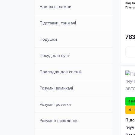
Тростини
Код т
Настільні лампи
Плете
Тримери, епілятори, депілятори,
бритви
Фрезери для манікюру та
Підставки, тримачі
педикюру
Фени
783
Подушки
Швейні машини
Посуд для суші
Приладдя для спецій
Розумні вимикачі
в н
Розумні розетки
хіт
Підс
Розумне освітлення
гнуч
5 м 