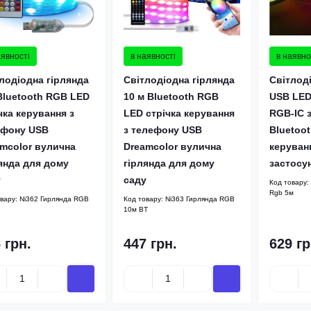
аявності
в наявності
в наявно
лодіодна гірлянда
Світлодіодна гірлянда
Світлод
Bluetooth RGB LED
10 м Bluetooth RGB
USB LED-
чка керування з
LED стрічка керування
RGB-IC з
ефону USB
з телефону USB
Bluetoo
mcolor вулична
Dreamcolor вулична
керуван
янда для дому
гірлянда для дому
застосу
у
саду
Код товару:
Rgb 5м
овару:
Ni362 Гирлянда RGB
Код товару:
Ni363 Гирлянда RGB
10м BT
 грн.
447 грн.
629 гр