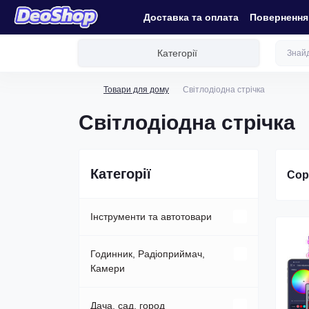
Доставка та оплата
Повернення 
Категорії
Товари для дому
Світлодіодна стрічка
Світлодіодна стрічка
Категорії
Сор
Інструменти та автотовари
FM-трансмітери
Годинник, Радіоприймач,
Камери
Інвертори (перетворювачі
напруги)
IP-камери
Дача, сад, город