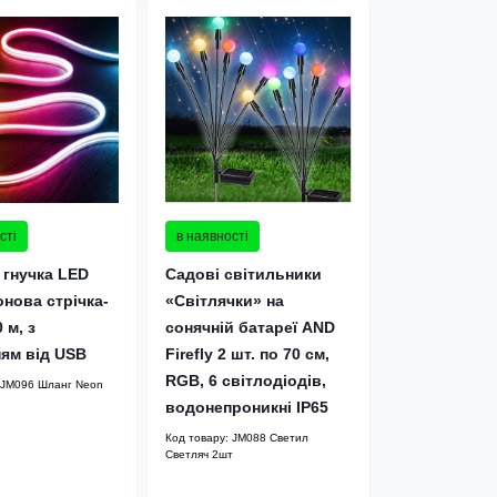
сті
в наявності
 гнучка LED
Садові світильники
нова стрічка-
«Світлячки» на
 м, з
сонячній батареї AND
ям від USB
Firefly 2 шт. по 70 см,
RGB, 6 світлодіодів,
JM096 Шланг Neon
водонепроникні IP65
Код товару:
JM088 Светил
Светляч 2шт