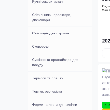
Ручні соковитискачі
Код т
Узкая 
Світильники, проектори,
дискошари
Світлодіодна стрічка
202
Сковороди
Сушіння та органайзери для
посуду
Термоси та пляшки
Тертки, овочерізки
Форми та листи для випічки
в н