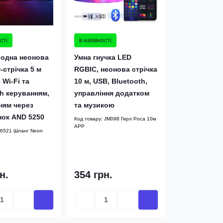
сті
в наявності
іодна неонова
Умна гнучка LED
стрічка 5 м
RGBIC, неонова стрічка
 Wi-Fi та
10 м, USB, Bluetooth,
th керуванням,
управління додатком
ням через
та музикою
нок AND 5250
Код товару:
JM098 Гирл Роса 10м
APP
6521 Шланг Neon
н.
354 грн.