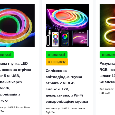
аявності
в наявності
в наявно
хіт продажу
мна гнучка LED
Розумна
 неонова стрічка-
RGB, нео
Силіконова
г 5 м, USB,
шланг 10
світлодіодна гнучка
вання через
живленн
стрічка 2 м RGB,
tooth,
силікон, 12V,
Код товару:
Rgb 10м
ронізація з
декоративна, з Wi-Fi
икою
синхронізацією музики
овару:
JM097 Вазян Neon
Код товару:
JM071 Шланг Neon
 5м
Rgb 2м