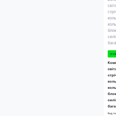
в н
Ком
світ
стрі
кол
коль
блок
силі
баг
Код т