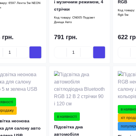
і музичним режимом, 4
RGB
овару:
6597 Лента 5м NEON
н
стрічки
Код товару:
Rgb 5м
Код товару:
CN005 Подсвет
Днища Авто
 грн.
791 грн.
622 гр
аявності
в наявно
 продажу
в наявності
хіт прод
вітка неонова
популяр
Підсвітка дна
ка для салону авто
автомобіля
зелена USB