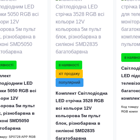
в наявно
аявності
в наявності
Світлоді
хіт продажу
плект
LED підс
популярний
лодіодним LED
телевізо
чки 5050 RGB всі
багаток
Комплект Світлодіодна
ьори 12V
комплект
LED стрічка 3528 RGB
орова 5м пульт
Код товару:
всі кольори 12V
RGB компл
, різнобарвна в
кольорова 5м пульт
коні SMD5050
блок, різнобарвна в
атобарвна
силіконі SMD2835
овару:
SP0728 APP RGB
багатобарвна