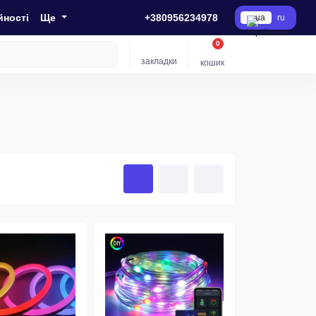
йності
Ще
+380956234978
ua
ru
0
закладки
кошик