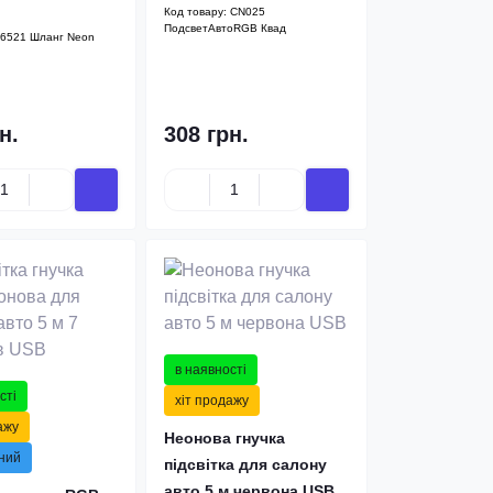
Код товару:
CN025
ПодсветАвтоRGB Квад
6521 Шланг Neon
н.
308 грн.
в наявності
сті
хіт продажу
ажу
Неонова гнучка
ний
підсвітка для салону
авто 5 м червона USB