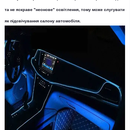
та не яскраве "неонове" освітлення, тому може слугувати
як підсвічування салону автомобіля.