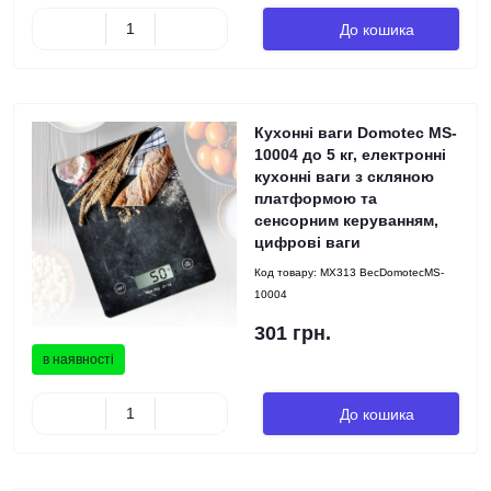
До кошика
Кухонні ваги Domotec MS-
10004 до 5 кг, електронні
кухонні ваги з скляною
платформою та
сенсорним керуванням,
цифрові ваги
Код товару:
MX313 ВесDomotecMS-
10004
301 грн.
в наявності
До кошика