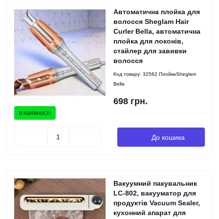
Автоматична плойка для
волосся Sheglam Hair
Curler Bella, автоматична
плойка для локонів,
стайлер для завивки
волосся
Код товару:
32562 ПлойкаSheglam
Bella
698 грн.
в наявності
До кошика
Вакуумний пакувальник
LC-802, вакууматор для
продуктів Vacuum Sealer,
кухонний апарат для