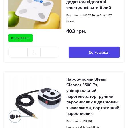
додатком підлогові
електронні ваги білий
Код товару:
Ni357 Веси Smart BT
Белий
403 грн.
в наявності
До кошика
Пароочисник Steam
Cleaner 2500 Вт,
універсальний
парогенератор, ручний
пароочисник відпарювач
з насадками, портативний
пароочисник
Код товару:
DP187
ПароочистSteam2500W