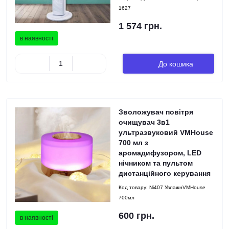
1627
1 574 грн.
в наявності
До кошика
Зволожувач повітря
очищувач 3в1
ультразвуковий VMHouse
700 мл з
аромадифузором, LED
нічником та пультом
дистанційного керування
Код товару:
Ni407 УвлажнVMHouse
700мл
600 грн.
в наявності