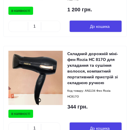
1 200 грн.
в наявності
До кошика
Складний дорожній міні-
фен Rozia HC 817О для
укладання та сушіння
волосся, компактний
портативний пристрій зі
складною ручкою
Код товару:
AN1134 Фен Rozia
HC817O
344 грн.
в наявності
До кошика