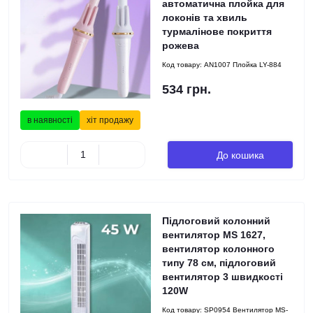
автоматична плойка для
локонів та хвиль
турмалінове покриття
рожева
Код товару:
AN1007 Плойка LY-884
534 грн.
в наявності
хіт продажу
До кошика
Підлоговий колонний
вентилятор MS 1627,
вентилятор колонного
типу 78 см, підлоговий
вентилятор 3 швидкості
120W
Код товару:
SP0954 Вентилятор MS-