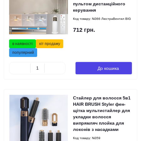
пультом дистанційного
керування
Код товару:
Ni366 ЛюстраВентил BIG
712 грн.
в наявності
хіт продажу
популярний
До кошика
Стайлер для волосся 5в1
HAIR BRUSH Styler фен-
щітка мультистайлер для
укладки волосся
випрямляч плойка для
локонів з насадками
Код товару:
Ni359