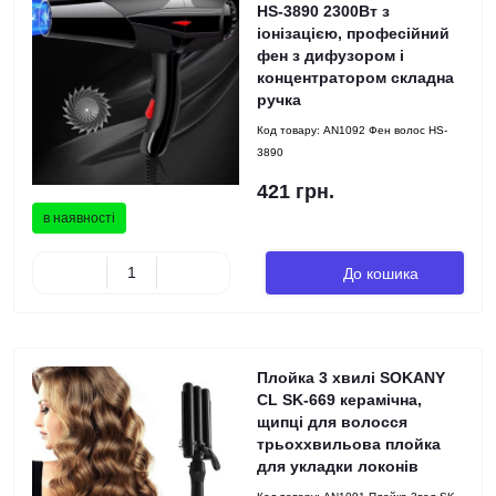
HS-3890 2300Вт з
іонізацією, професійний
фен з дифузором і
концентратором складна
ручка
Код товару:
AN1092 Фен волос HS-
3890
421 грн.
в наявності
До кошика
Плойка 3 хвилі SOKANY
CL SK-669 керамічна,
щипці для волосся
трьоххвильова плойка
для укладки локонів