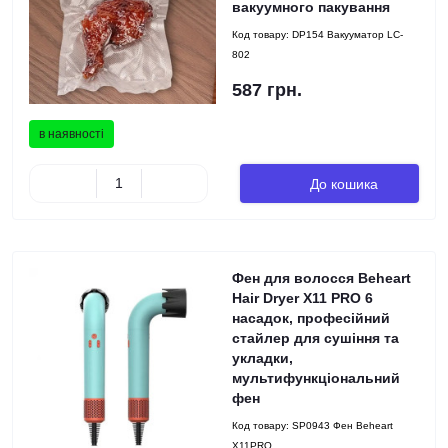
вакуумного пакування
Код товару:
DP154 Вакууматор LC-
802
587 грн.
в наявності
До кошика
Фен для волосся Beheart
Hair Dryer X11 PRO 6
насадок, професійний
стайлер для сушіння та
укладки,
мультифункціональний
фен
Код товару:
SP0943 Фен Beheart
X11PRO