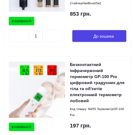
СтайлерHairBrush5в1
853 грн.
в наявності
До кошика
Безконтактний
інфрачервоний
термометр GP-100 Pro
цифровий градусник для
тіла та об'єктів
електронний термометр
лобовий
Код товару:
Ni355 ТермометрGP-100
Pro
197 грн.
в наявності