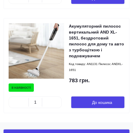
Акумуляторний пилосос
вертикальний AND XL-
1651, бездротовий
пилосос для дому та авто
з турбощіткою і
подовжувачем
Код товару:
AN1131 Пилесос ANDXL-
1651
783 грн.
в наявності
До кошика