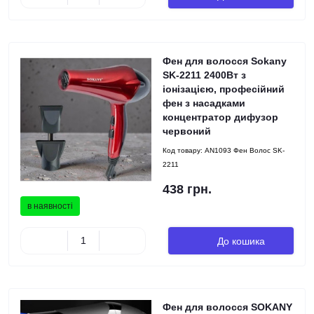
Фен для волосся Sokany
SK-2211 2400Вт з
іонізацією, професійний
фен з насадками
концентратор дифузор
червоний
Код товару:
AN1093 Фен Волос SK-
2211
438 грн.
в наявності
До кошика
Фен для волосся SOKANY