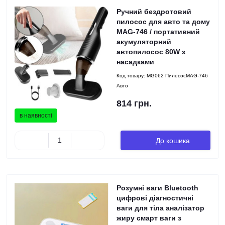
Ручний бездротовий
пилосос для авто та дому
MAG-746 / портативний
акумуляторний
автопилосос 80W з
насадками
Код товару:
MG062 ПилесосMAG-746
Авто
814 грн.
в наявності
До кошика
Розумні ваги Bluetooth
цифрові діагностичні
ваги для тіла аналізатор
жиру смарт ваги з