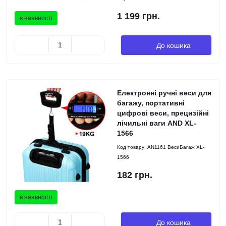
1 199 грн.
в наявності
До кошика
Електронні ручні веси для
багажу, портативні
цифрові веси, прецизійні
лічильні ваги AND XL-
1566
Код товару:
AN1161 ВесиБагаж XL-
1566
182 грн.
в наявності
До кошика