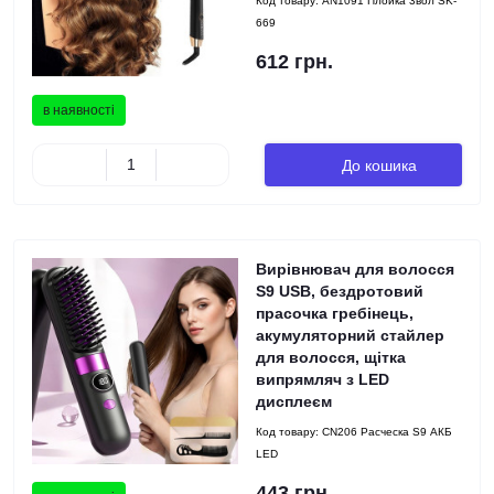
Код товару:
AN1091 Плойка 3вол SK-
669
612 грн.
в наявності
До кошика
Вирівнювач для волосся
S9 USB, бездротовий
прасочка гребінець,
акумуляторний стайлер
для волосся, щітка
випрямляч з LED
дисплеєм
Код товару:
CN206 Расческа S9 АКБ
LED
443 грн.