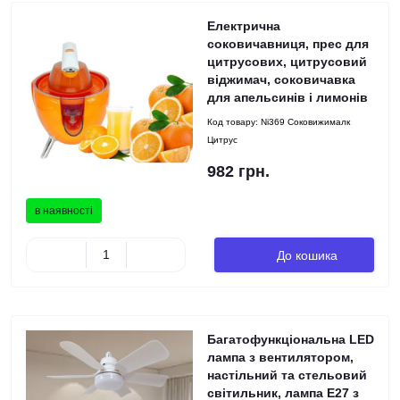
Електрична
соковичавниця, прес для
цитрусових, цитрусовий
віджимач, соковичавка
для апельсинів і лимонів
Код товару:
Ni369 Соковижималк
Цитрус
982 грн.
в наявності
До кошика
Багатофункціональна LED
лампа з вентилятором,
настільний та стельовий
світильник, лампа E27 з