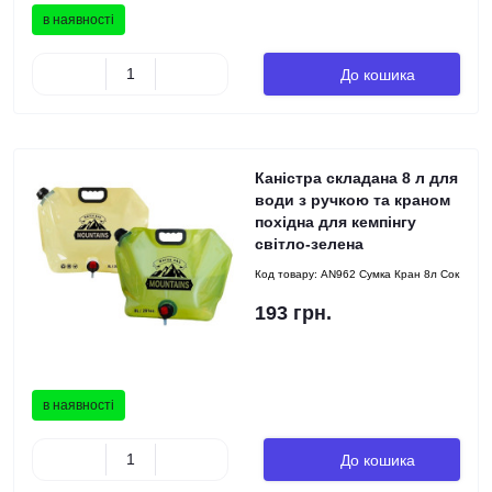
в наявності
До кошика
Каністра складана 8 л для
води з ручкою та краном
похідна для кемпінгу
світло-зелена
Код товару:
AN962 Сумка Кран 8л Сок
193 грн.
в наявності
До кошика