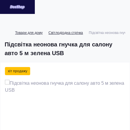
Товари для дому
Світлодіодна стрічка
Підсвітка неонова гнучк
Підсвітка неонова гнучка для салону
авто 5 м зелена USB
хіт продажу