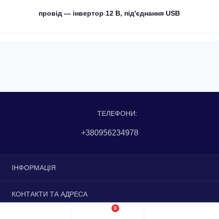
провід — інвертор 12 В, під'єднання USB
ТЕЛЕФОНИ:
+380956234978
ІНФОРМАЦІЯ
Доставка та оплата
КОНТАКТИ ТА АДРЕСА
Повернення та обмін
0
Контакти
вулиця Незалежності, 27, Дніпро, Дніпропетровська