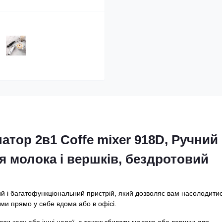
тор 2в1 Coffe mixer 918D, Ручний
ня молока і вершків, бездротовий
ий і багатофункціональний пристрій, який дозволяє вам насолодити
ми прямо у себе вдома або в офісі.