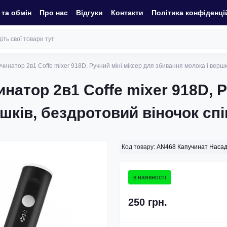
та обмін
Про нас
Відгуки
Контакти
Політика конфіденці
инатор 2в1 Coffe mixer 918D, Ручний міні міксер для збивання молока і вершк
атор 2в1 Coffe mixer 918D, Р
шків, бездротовий віночок сп
Код товару:
AN468 Капучинат Наса
в наявності
250 грн.