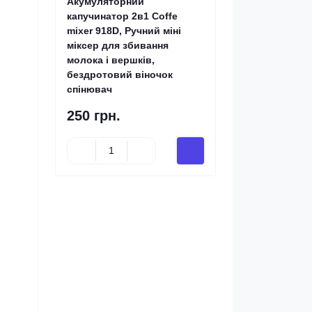
Акумуляторний
капучинатор 2в1 Coffe
mixer 918D, Ручний міні
міксер для збивання
молока і вершків,
бездротовий віночок
спінювач
250 грн.