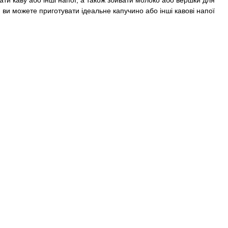
вати каву або інші напої, а також збивати молоко або вершки для
 ви можете приготувати ідеальне капучино або інші кавові напої