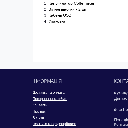
Капучинатор Coffe mixer
Змінні віночки - 2 шт
Кабель USB
Упаковка
ІНФОРМАЦІЯ
КОНТ
вулиця
Доставка та оплата
Дніпро
Повернення та обмін
Контакти
deosho
Про нас
Відгуки
Понеділ
Політика конфіденційності
Контак