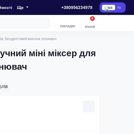
йності
Ще
+380956234978
ua
ru
0
закладки
кошик
ів, бездротовий віночок спінювач
учний міні міксер для
інювач
дUSB