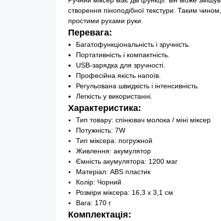
Ручний міксер має дві функції: він може змішу
створення піноподібної текстури. Таким чином,
простими рухами руки.
Перевага:
Багатофункціональність і зручність.
Портативність і компактність.
USB-зарядка для зручності.
Професійна якість напоїв.
Регульована швидкість і інтенсивність.
Легкість у використанні.
Характеристика:
Тип товару: спінювач молока / міні міксер
Потужність: 7W
Тип міксера: погружной
Живлення: акумулятор
Ємність акумулятора: 1200 маг
Матеріал: ABS пластик
Колір: Чорний
Розміри міксера: 16,3 х 3,1 см
Вага: 170 г
Комплектація: