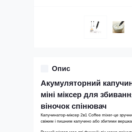
Опис
Акумуляторний капучина
міні міксер для збиван
віночок спінювач
Капучинатор-міксер 2в1 Coffee mixer-це зручн
свіжим і пишним капучино або збитими вершка