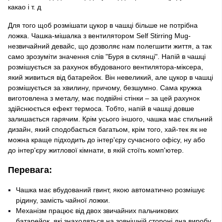
какао і т. д
Для того щоб розмішати цукор в чашці більше не потрібна
ложка. Чашка-мішалка з вентилятором Self Stirring Mug-
незвичайний девайс, що дозволяє нам полегшити життя, а так
само зрозуміти значення слів "Буря в склянці". Напій в чашці
розмішується за рахунок вбудованого вентилятора-міксера,
який живиться від батарейок. Він невеликий, але цукор в чашці
розмішується за хвилину, причому, безшумно. Сама кружка
виготовлена з металу, має подвійні стінки – за цей рахунок
здійснюється ефект термоса. Тобто, напій в чашці довше
залишається гарячим. Крім усього іншого, чашка має стильний
дизайн, який сподобається багатьом, крім того, хай-тек як не
можна краще підходить до інтер'єру сучасного офісу, ну або
до інтер'єру житлової кімнати, в якій стоїть комп'ютер.
Перевага:
Чашка має вбудований гвинт, якою автоматично розмішує
рідину, замість чайної ложки.
Механізм працює від двох звичайних пальчикових
батарейок, які знаходяться на зовнішній стороні дна виробу