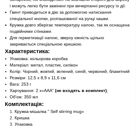
і можуть легко бути замінені при вичерпанні ресурсу їх дії.
Гвинт приводиться в дію за допомогою натискання
спеціальної кнопки, розташованої на ручці чашки.
Кружка довго зберігає температуру напою, так як оснащена
подвійними стінками.
Для герметизації напою, зверху ємність щільно
закривається спеціальною кришкою.
Характеристика:
Упаковка: кольорова коробка
Матеріал: метал, пластик, силікон
Колір: Чорний, жовтий, зелений, синій, червоний, блакитний
Розміри: 12,5 х 8,9 х 11,6 см
Вага: 253 г
Харчування: 2 х»ААА"
(не входять в комплект)
;
Об'єм: 350 мл
Комплектація:
Кружка-мішалка " Self stirring mug»
Кришка
Упаковка