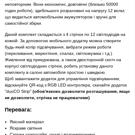
неповторним. Вони економічні, довговічні (близько 50000
годин роботи), здебільшого розраховані на напругу 12 вольт,
що видається автомобільним акумулятором і зручні для
самостійної збірки.
Даний комплект складається з 4 стрічок по 12 світлодіодів на
кожній. За допомогою мобільного додатку можна створити
будь-який колір підсвічування, вибрати режим роботи
(переливання, мерехтіння, спалах, світломузика і т.д.).
Живлення від прикурювача, а також двосторонній скотч на
корпусі світлодіодних стрічок, робить установку даного
комплекту в салоні автомобіля простою і швидкою.
Щоб завантажити додаток для управління підсвічуванням,
відскануйте QR-код з RGB LED контролера, скачайте додаток
"duoCO Strip"
(обов'язково дозволити розташування, якщо
не дозволити, стрічка не працюватиме)
Перевага:
Якісний матеріал
Яскраве світіння
Стрічки ударостійкі, гнучкі і водонепроникні