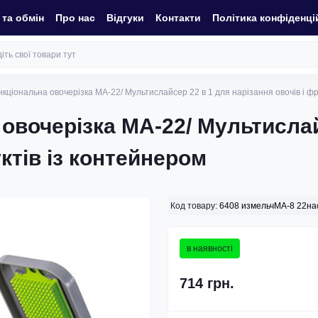
та обмін
Про нас
Відгуки
Контакти
Політика конфіденці
кціональна овочерізка MA-22/ Мультислайсер 22 в 1 для нарізання овочів і фр
овочерізка MA-22/ Мультислай
уктів із контейнером
Код товару:
6408 измельчMA-8 22на
в наявності
714 грн.