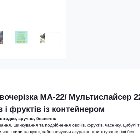
вочерізка MA-22/ Мультислайсер 2
в і фруктів із контейнером
швидко, зручно, безпечно
ння, шинкування та подрібнення овочів, фруктів, часнику, цибулі т
час і сили на кухні, забезпечуючи акуратне приготування їжі без