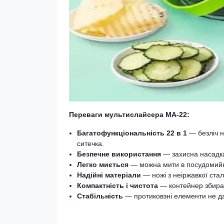
Переваги мультислайсера MA-22:
Багатофункціональність 22 в 1
— безліч н
ситечка.
Безпечне використання
— захисна насадка
Легко миється
— можна мити в посудомийн
Надійні матеріали
— ножі з неіржавкої сталі
Компактність і чистота
— контейнер збирає
Стабільність
— протиковзні елементи не да