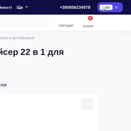
йності
Ще
+380956234978
ua
ru
0
закладки
кошик
уктів із контейнером
сер 22 в 1 для
садк