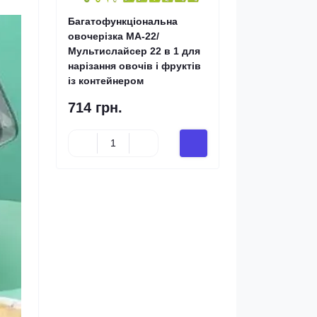
Багатофункціональна
овочерізка MA-22/
Мультислайсер 22 в 1 для
нарізання овочів і фруктів
із контейнером
714 грн.