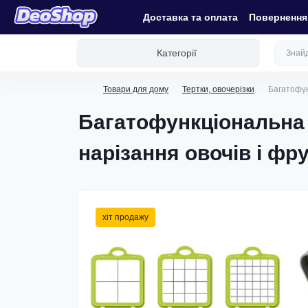
Доставка та оплата
Повернення 
Категорії
Товари для дому
Тертки, овочерізки
Багатофун
Багатофункціональна 
нарізання овочів і фр
хіт продажу