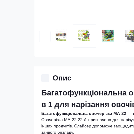
Опис
Багатофункціональна о
в 1 для нарізання овочі
Багатофункціональна овочерізка MA-22 — 
Овочерізка MA-22 22в1 призначена для нарізува
інших продуктів. Слайсер допоможе заощадити 
зайвого безладу.