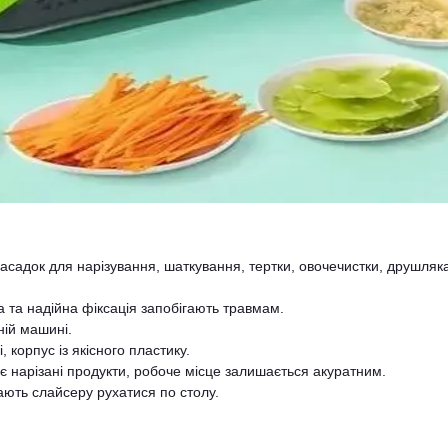
асадок для нарізування, шаткування, тертки, овочечистки, друшляк
 та надійна фіксація запобігають травмам.
ій машині.
, корпус із якісного пластику.
 нарізані продукти, робоче місце залишається акуратним.
ють слайсеру рухатися по столу.