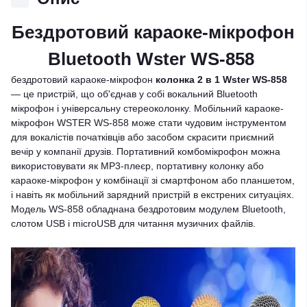
Бездротовий караоке-мікрофон
Bluetooth Wster WS-858
бездротовий караоке-мікрофон
колонка 2 в 1 Wster WS-858
— це пристрій, що об'єднав у собі вокальний Bluetooth
мікрофон і універсальну стереоколонку. Мобільний караоке-
мікрофон WSTER WS-858 може стати чудовим інструментом
для вокалістів початківців або засобом скрасити приємний
вечір у компанії друзів. Портативний комбомікрофон можна
використовувати як MP3-плеєр, портативну колонку або
караоке-мікрофон у комбінації зі смартфоном або планшетом,
і навіть як мобільний зарядний пристрій в екстрених ситуаціях.
Модель WS-858 обладнана бездротовим модулем Bluetooth,
слотом USB і microUSB для читання музичних файлів.