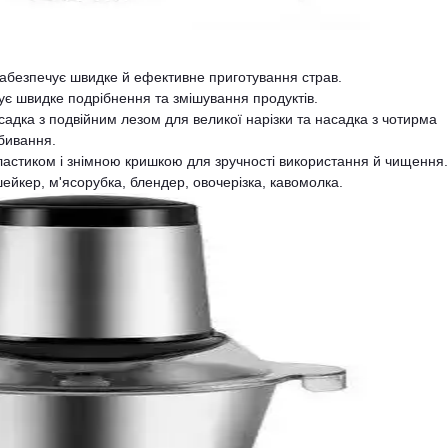
абезпечує швидке й ефективне приготування страв.
чує швидке подрібнення та змішування продуктів.
асадка з подвійним лезом для великої нарізки та насадка з чотирма
бивання.
пластиком і знімною кришкою для зручності використання й чищення.
шейкер, м'ясорубка, блендер, овочерізка, кавомолка.