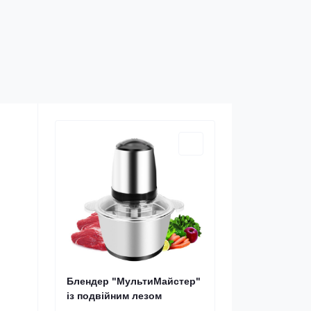
Блендер "МультиМайстер"
із подвійним лезом