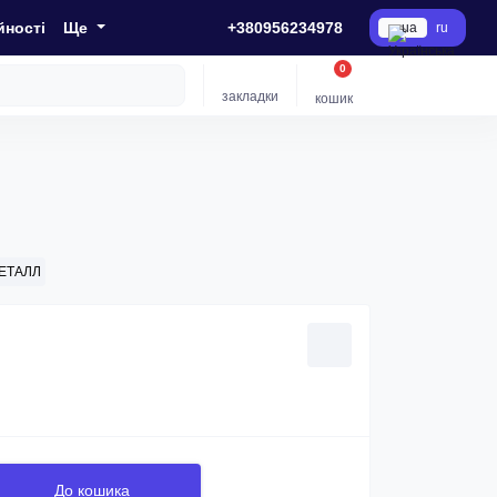
йності
Ще
+380956234978
ua
ru
0
закладки
кошик
МЕТАЛЛ
До кошика