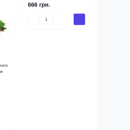
666 грн.
гато
ви