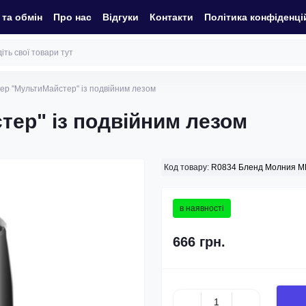
та обмін
Про нас
Відгуки
Контакти
Політика конфіденці
ер "МультиМайстер" із подвійним лезом
ер" із подвійним лезом
Код товару:
R0834 Бленд Молния 
в наявності
666 грн.