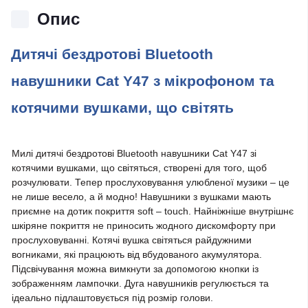
Опис
Дитячі бездротові Bluetooth
навушники Cat Y47 з мікрофоном та
котячими вушками, що світять
Милі дитячі бездротові Bluetooth навушники Cat Y47 зі
котячими вушками, що світяться, створені для того, щоб
розчулювати. Тепер прослуховування улюбленої музики – це
не лише весело, а й модно! Навушники з вушками мають
приємне на дотик покриття soft – touch. Найніжніше внутрішнє
шкіряне покриття не приносить жодного дискомфорту при
прослуховуванні. Котячі вушка світяться райдужними
вогниками, які працюють від вбудованого акумулятора.
Підсвічування можна вимкнути за допомогою кнопки із
зображенням лампочки. Дуга навушників регулюється та
ідеально підлаштовується під розмір голови.