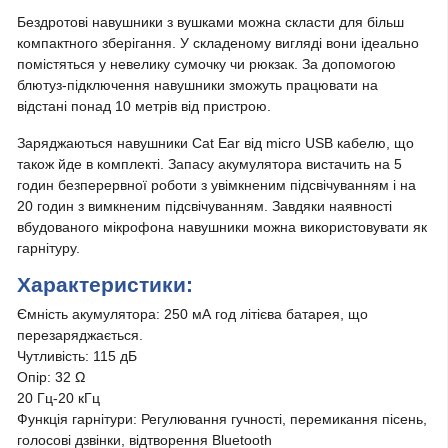
Бездротові навушники з вушками можна скласти для більш
компактного зберігання. У складеному вигляді вони ідеально
помістяться у невелику сумочку чи рюкзак. За допомогою
блютуз-підключення навушники зможуть працювати на
відстані понад 10 метрів від пристрою.
Заряджаються навушники Cat Ear від micro USB кабелю, що
також йде в комплекті. Запасу акумулятора вистачить на 5
годин безперервної роботи з увімкненим підсвічуванням і на
20 годин з вимкненим підсвічуванням. Завдяки наявності
вбудованого мікрофона навушники можна використовувати як
гарнітуру.
Характеристики:
Ємність акумулятора: 250 мА год літієва батарея, що
перезаряджається.
Чутливість: 115 дБ
Опір: 32 Ω
20 Гц-20 кГц
Функція гарнітури: Регулювання гучності, перемикання пісень,
голосові дзвінки, відтворення Bluetooth