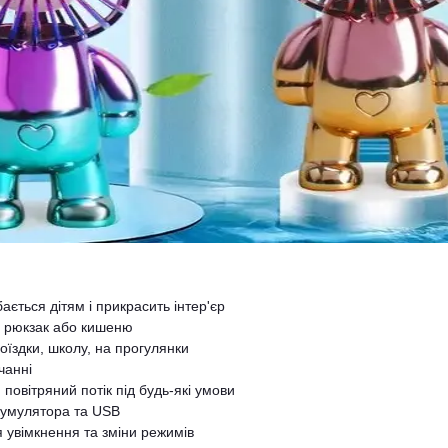
ться дітям і прикрасить інтер'єр
, рюкзак або кишеню
оїздки, школу, на прогулянки
чанні
овітряний потік під будь-які умови
кумулятора та USB
увімкнення та зміни режимів