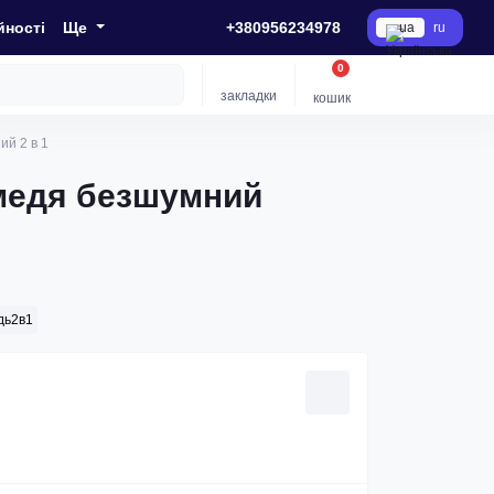
йності
Ще
+380956234978
ua
ru
0
закладки
кошик
й 2 в 1
медя безшумний
дь2в1