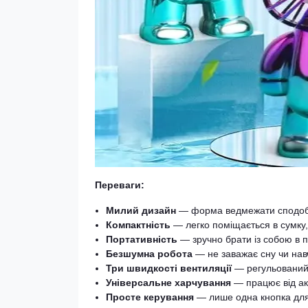
Переваги:
Милий дизайн
— форма ведмежати сподобає
Компактність
— легко поміщається в сумку
Портативність
— зручно брати із собою в п
Безшумна робота
— не заважає сну чи нав
Три швидкості вентиляції
— регульований п
Універсальне харчування
— працює від а
Просте керування
— лише одна кнопка для 