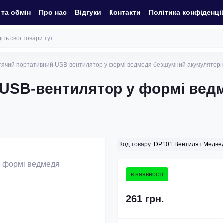
та обмін
Про нас
Відгуки
Контакти
Політика конфіденці
тячий портативний USB-вентилятор у формі ведмедя безшумний акумуляторни
 USB-вентилятор у формі вед
Код товару:
DP101 Вентилят Медве
в наявності
261 грн.