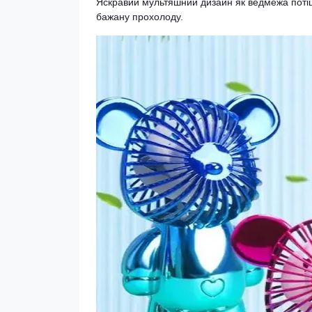
Яскравий мультяшний дизайн як ведмежа потіши
бажану прохолоду.