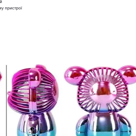
й
му пристрої