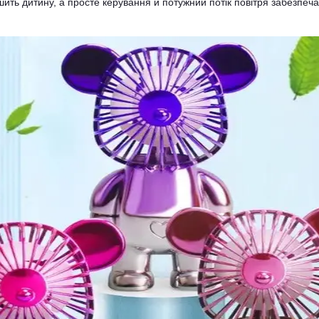
ть дитину, а просте керування й потужний потік повітря забезпеча