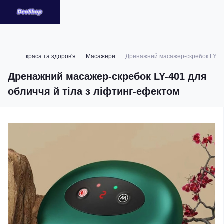
краса та здоров'я
Масажери
Дренажний масажер-скребок LY-40
Дренажний масажер-скребок LY-401 для
обличчя й тіла з ліфтинг-ефектом