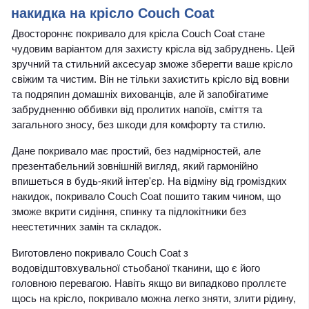
накидка на крісло Couch Coat
Двостороннє покривало для крісла Couch Coat стане
чудовим варіантом для захисту крісла від забруднень. Цей
зручний та стильний аксесуар зможе зберегти ваше крісло
свіжим та чистим. Він не тільки захистить крісло від вовни
та подряпин домашніх вихованців, але й запобігатиме
забрудненню оббивки від пролитих напоїв, сміття та
загального зносу, без шкоди для комфорту та стилю.
Дане покривало має простий, без надмірностей, але
презентабельний зовнішній вигляд, який гармонійно
впишеться в будь-який інтер'єр. На відміну від громіздких
накидок, покривало Couch Coat пошито таким чином, що
зможе вкрити сидіння, спинку та підлокітники без
неестетичних замін та складок.
Виготовлено покривало Couch Coat з
водовідштовхувальної стьобаної тканини, що є його
головною перевагою. Навіть якщо ви випадково проллєте
щось на крісло, покривало можна легко зняти, злити рідину,