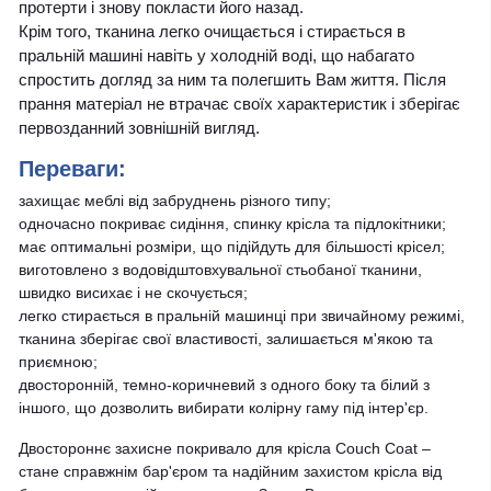
протерти і знову покласти його назад.
Крім того, тканина легко очищається і стирається в
пральній машині навіть у холодній воді, що набагато
спростить догляд за ним та полегшить Вам життя. Після
прання матеріал не втрачає своїх характеристик і зберігає
первозданний зовнішній вигляд.
Переваги:
захищає меблі від забруднень різного типу;
одночасно покриває сидіння, спинку крісла та підлокітники;
має оптимальні розміри, що підійдуть для більшості крісел;
виготовлено з водовідштовхувальної стьобаної тканини,
швидко висихає і не скочується;
легко стирається в пральній машинці при звичайному режимі,
тканина зберігає свої властивості, залишається м'якою та
приємною;
двосторонній, темно-коричневий з одного боку та білий з
іншого, що дозволить вибирати колірну гаму під інтер'єр.
Двостороннє захисне покривало для крісла Couch Coat –
стане справжнім бар'єром та надійним захистом крісла від