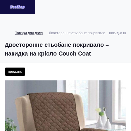
Товари для дому
Двостороннє стьобане покривало – накидка на к
Двостороннє стьобане покривало –
накидка на крісло Couch Coat
продано