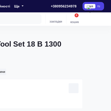
йності
Ще
+380956234978
ua
ru
0
закладки
кошик
ol Set 18 В 1300
сини