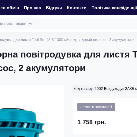
та обмін
Про нас
Відгуки
Контакти
Політика конфіденці
одувка для листя Tool Set 18 В 1300 мА·год, садовий пилосос, 2 акумулятори
на повітродувка для листя To
сос, 2 акумулятори
Код товару:
2002 Воздуходув 2АКБ 
немає в наявності
1 758 грн.