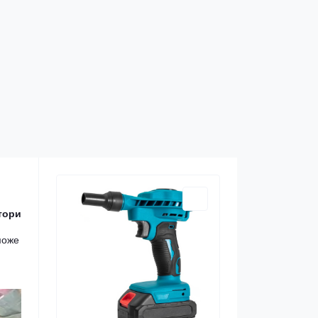
тори
може