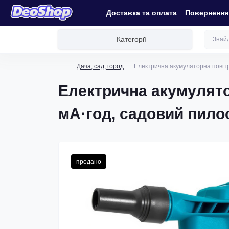
Доставка та оплата
Повернення 
Категорії
Дача, сад, город
Електрична акумуляторна повітр
Електрична акумулятор
мА·год, садовий пило
продано