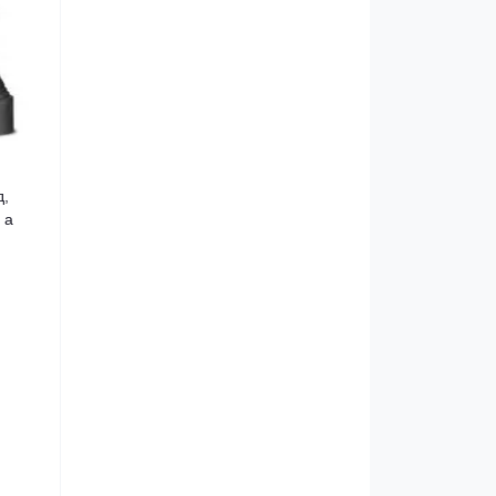
д,
 а