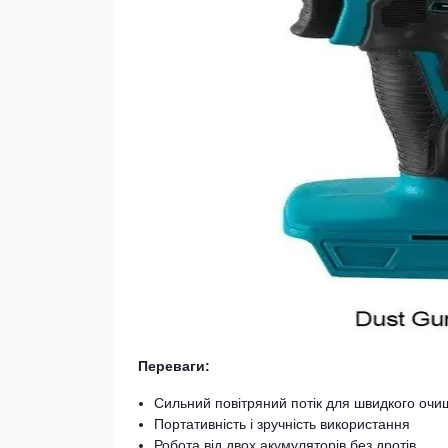
Переваги:
Сильний повітряний потік для швидкого оч
Портативність і зручність використання
Робота від двох акумуляторів без дротів