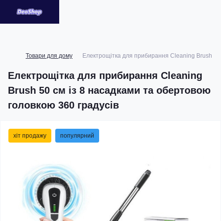
Товари для дому
Електрощітка для прибирання Cleaning Brush 50 
Електрощітка для прибирання Cleaning
Brush 50 см із 8 насадками та обертовою
головкою 360 градусів
хіт продажу
популярний