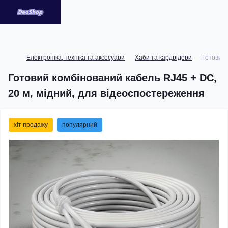
Електроніка, техніка та аксесуари
Хаби та кардрідери
Готовий 
Готовий комбінований кабель RJ45 + DC,
20 м, мідний, для відеоспостереження
хіт продажу
популярний