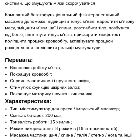
системи, що змушують м'язи скорочуватися.
Компактний багатофункціональний фізіотерапевтичний
масажер допоможе: підвищити тонус м'язів, наростити м'язову
масу, зміцнити м'язи шиї і спини, розслабити тіло, позбутися
від болю, підтягнути тонус м'язів, прискорити лімфоток і
поліпшити процеси кровообігу, активізувати процеси
розщеплення. поліпшити рельєф мускулатури.
Перевага:
Відновлює роботу м'язів;
Покращує кровообіг;
Сприяє еластичності і пружності шкіри;
Стимулює функцію шкірних залоз;
Покращує моторику шлунка і кишечника.
Характеристика:
Тип: міостимулятор для преса / імпульсний масажер;
Ємність батареї: 200 маг;
Тривалість роботи: 15 хвилин;
Режим використання: 8 режимів (19 інтенсивностей);
Масажна частина: шия / спина / талія / стегно / нога та інші