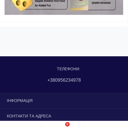
ТЕЛЕФОНИ:
+380956234978
ІНФОРМАЦІЯ
Доставка та оплата
КОНТАКТИ ТА АДРЕСА
Повернення та обмін
0
Контакти
вулиця Незалежності, 27, Дніпро, Дніпропетровська