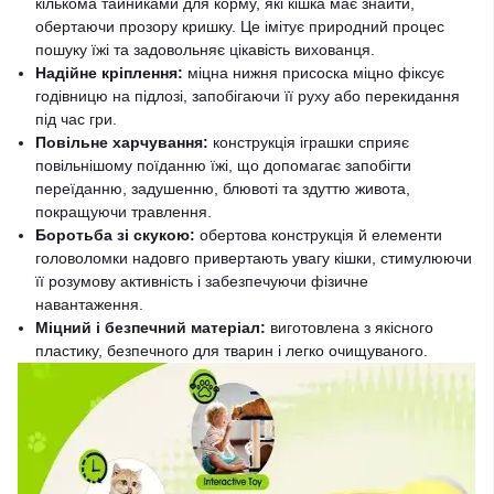
кількома тайниками для корму, які кішка має знайти,
обертаючи прозору кришку. Це імітує природний процес
пошуку їжі та задовольняє цікавість вихованця.
Надійне кріплення:
міцна нижня присоска міцно фіксує
годівницю на підлозі, запобігаючи її руху або перекидання
під час гри.
Повільне харчування:
конструкція іграшки сприяє
повільнішому поїданню їжі, що допомагає запобігти
переїданню, задушенню, блювоті та здуттю живота,
покращуючи травлення.
Боротьба зі скукою:
обертова конструкція й елементи
головоломки надовго привертають увагу кішки, стимулюючи
її розумову активність і забезпечуючи фізичне
навантаження.
Міцний і безпечний матеріал:
виготовлена з якісного
пластику, безпечного для тварин і легко очищуваного.