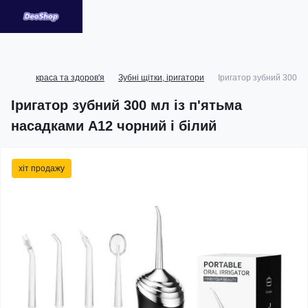
краса та здоров'я
Зубні щітки, іригатори
Іригатор зубний 300 мл
Іригатор зубний 300 мл із п'ятьма
насадками A12 чорний і білий
хіт продажу