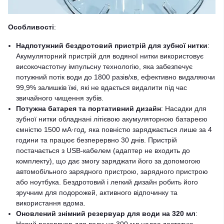
Особливості
:
Надпотужний бездротовий пристрій для зубної нитки
:
Акумуляторний пристрій для водяної нитки використовує
високочастотну імпульсну технологію, яка забезпечує
потужний потік води до 1800 разів/хв, ефективно видаляючи
99,9% залишків їжі, які не вдається видалити під час
звичайного чищення зубів.
Потужна батарея та портативний дизайн
: Насадки для
зубної нитки обладнані літієвою акумуляторною батареєю
ємністю 1500 мА·год, яка повністю заряджається лише за 4
години та працює безперервно 30 днів. Пристрій
постачається з USB-кабелем (адаптер не входить до
комплекту), що дає змогу заряджати його за допомогою
автомобільного зарядного пристрою, зарядного пристрою
або ноутбука. Бездротовий і легкий дизайн робить його
зручним для подорожей, активного відпочинку та
використання вдома.
Оновлений знімний резервуар для води на 320 мл
: