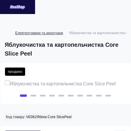
Електротовари та аксесуари
Яблукочистка та картопельчистка Cor
Яблукочистка та картопельчистка Core
Slice Peel
продано
Код товару:
VE062Яблок Core SlicePeel