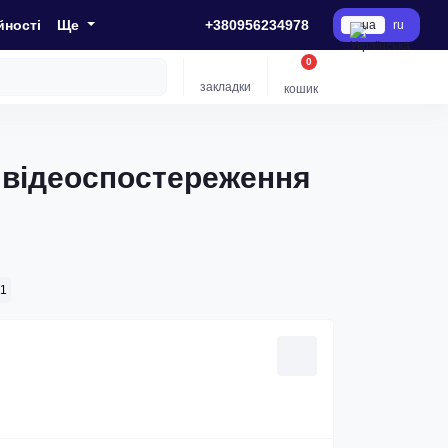
йності
Ще
+380956234978
ua
ru
0
закладки
кошик
о відеоспостереження
31