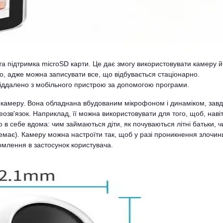
та підтримка microSD карти. Це дає змогу використовувати камеру й
но, адже можна записувати все, що відбувається стаціонарно.
іддалено з мобільного пристрою за допомогою програми.
камеру. Вона обладнана вбудованим мікрофоном і динаміком, зав
еозв'язок. Наприклад, її можна використовувати для того, щоб, наві
в себе вдома: чим займаються діти, як почуваються літні батьки, ч
немає). Камеру можна настроїти так, щоб у разі проникнення злочин
омлення в застосунок користувача.