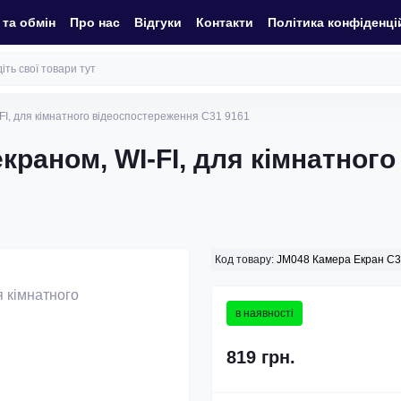
та обмін
Про нас
Відгуки
Контакти
Політика конфіденці
FI, для кімнатного відеоспостереження C31 9161
краном, WI-FI, для кімнатног
Код товару:
JM048 Камера Екран C
в наявності
819 грн.