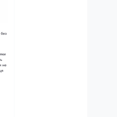
 без
дяки
ть
и не
ця