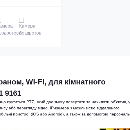
раном, WI-FI, для кімнатного
1 9161
о крутиться PTZ, який дає змогу повертати та нахиляти об'єктив, 
пису або перегляду відео. IP-камера з можливістю віддаленого
обільні пристрої (iOS або Android), а також за допомогою персонал