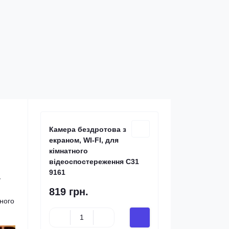
Камера бездротова з
екраном, WI-FI, для
кімнатного
відеоспостереження C31
9161
у
819 грн.
ьного