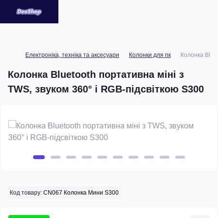
Електроніка, техніка та аксесуари
Колонки для пк
Колонка Bluet
Колонка Bluetooth портативна міні з
TWS, звуком 360° і RGB-підсвіткою S300
Код товару:
CN067 Колонка Мини S300