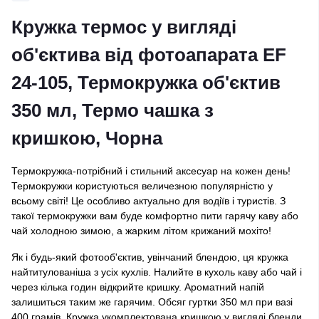
Кружка термос у вигляді
об'єктива від фотоапарата EF
24-105, Термокружка об'єктив
350 мл, Термо чашка з
кришкою, Чорна
Термокружка-потрібний і стильний аксесуар на кожен день!
Термокружки користуються величезною популярністю у
всьому світі! Це особливо актуально для водіїв і туристів. З
такої термокружки вам буде комфортно пити гарячу каву або
чай холодною зимою, а жарким літом крижаний мохіто!
Як і будь-який фотооб'єктив, увінчаний блендою, ця кружка
найтитулованіша з усіх кухлів. Налийте в кухоль каву або чай і
через кілька годин відкрийте кришку. Ароматний напій
залишиться таким же гарячим. Обсяг гуртки 350 мл при вазі
400 грамів. Кружка укомплектована кришкою у вигляді бленди.