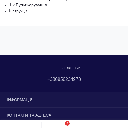
1 х Пульт керування
Інструкція
ТЕЛЕФОНИ:
+380956234978
ІНФОРМАЦІЯ
Доставка та оплата
КОНТАКТИ ТА АДРЕСА
Повернення та обмін
0
Контакти
вулиця Незалежності, 27, Дніпро, Дніпропетровська