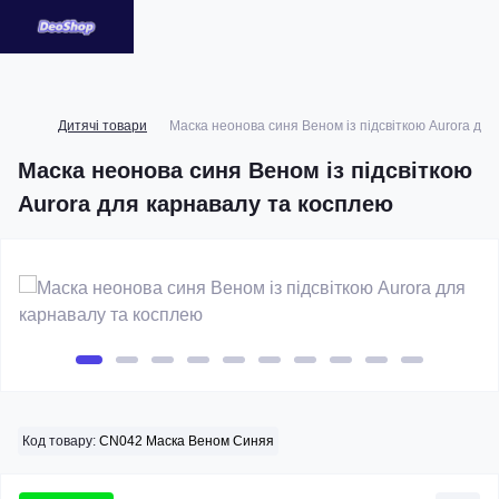
Дитячі товари
Маска неонова синя Веном із підсвіткою Aurora дл
Маска неонова синя Веном із підсвіткою
Aurora для карнавалу та косплею
Код товару:
CN042 Маска Веном Синяя