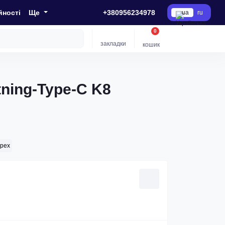
йності
Ще
+380956234978
ua
ru
0
закладки
кошик
ning-Type-C K8
рех