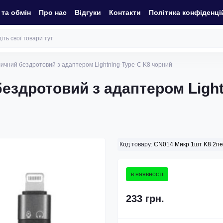
та обмін
Про нас
Відгуки
Контакти
Політика конфіденці
ичний бездротовий з адаптером Lightning-Type-C K8 чорний
ездротовий з адаптером Light
Код товару:
CN014 Микр 1шт K8 2пе
в наявності
233 грн.