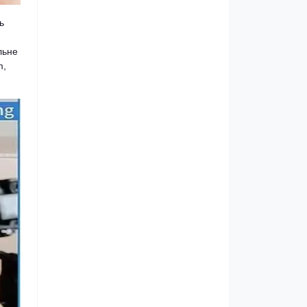
ь
льне
m,