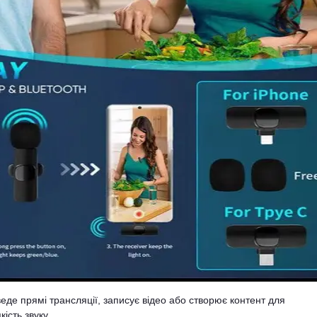
еде прямі трансляції, записує відео або створює контент для
ість звуку.