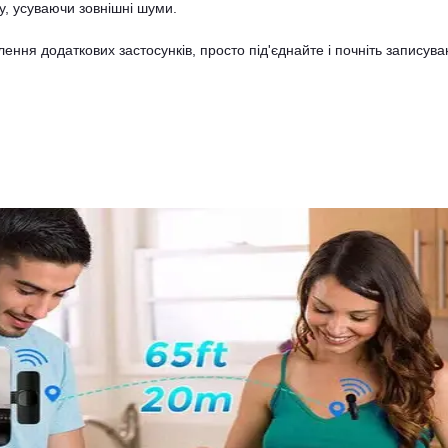
у, усуваючи зовнішні шуми.
ення додаткових застосунків, просто під'єднайте і почніть записува