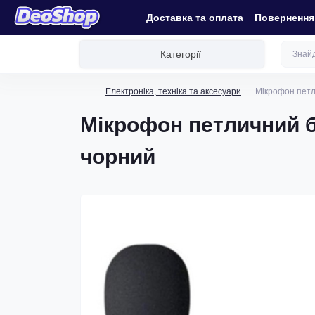
Доставка та оплата
Повернення 
Категорії
Електроніка, техніка та аксесуари
Мікрофон петл
Мікрофон петличний б
чорний