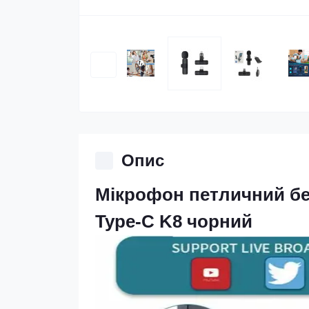
Опис
Мікрофон петличний бе
Type-C K8 чорний