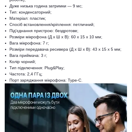
Дуже низька година затримки — 9 мс;
Тип: конденсаторний;
Матеріал: пластик;
Спосіб встановлення/кріплення: петличний;
Під'єднання пристрою: бездротове;
Розміри мікрофона (Д х Ш х В): 60 х 15 х 10 мм;
Вага мікрофона: 7 г;
Розміри передавача ресивера (Д х Ш х В): 43 х 15 х 5 мм;
Вага приймача: 3 г;
Колір чорний;
Тип підключення: Plug&Play;
Частота: 2,4 ГГц;
Порт заряджання мікрофона: Type-C.