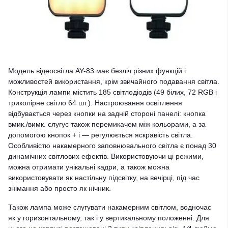
Модель відеосвітла AY-83 має безліч різних функцій і
можливостей використання, крім звичайного подавання світла.
Конструкція лампи містить 185 світлодіодів (49 білих, 72 RGB і
триколірне світло 64 шт.). Настроювання освітлення
відбувається через кнопки на задній стороні панелі: кнопка
вмик./вимк. слугує також перемикачем між кольорами, а за
допомогою кнопок + і — регулюється яскравість світла.
Особливістю накамерного заповнювального світла є понад 30
динамічних світлових ефектів. Використовуючи ці режими,
можна отримати унікальні кадри, а також можна
використовувати як настільну підсвітку, на вечірці, під час
знімання або просто як нічник.
Також лампа може слугувати накамерним світлом, водночас
як у горизонтальному, так і у вертикальному положенні. Для