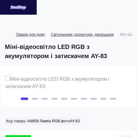
Товари для дому
Світильники, проектори, дискошари
Міні-віде
Міні-відеосвітло LED RGB з
акумулятором і затискачем AY-83
Код товару:
AN858 Лампа RGB фотоAY-83