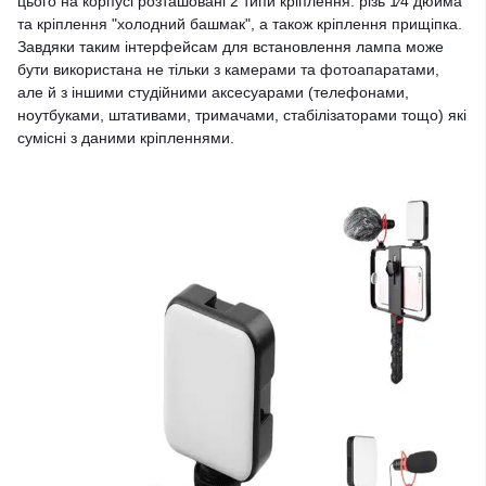
цього на корпусі розташовані 2 типи кріплення: різь 1⁄4 дюйма
та кріплення "холодний башмак", а також кріплення прищіпка.
Завдяки таким інтерфейсам для встановлення лампа може
бути використана не тільки з камерами та фотоапаратами,
але й з іншими студійними аксесуарами (телефонами,
ноутбуками, штативами, тримачами, стабілізаторами тощо) які
сумісні з даними кріпленнями.