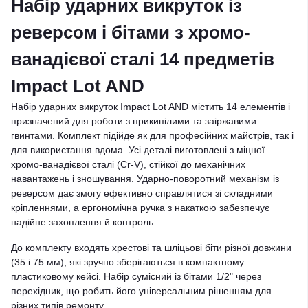
Набір ударних викруток із
реверсом і бітами з хромо-
ванадієвої сталі 14 предметів
Impact Lot AND
Набір ударних викруток Impact Lot AND містить 14 елементів і
призначений для роботи з прикипілими та заіржавими
гвинтами. Комплект підійде як для професійних майстрів, так і
для використання вдома. Усі деталі виготовлені з міцної
хромо-ванадієвої сталі (Cr-V), стійкої до механічних
навантажень і зношування. Ударно-поворотний механізм із
реверсом дає змогу ефективно справлятися зі складними
кріпленнями, а ергономічна ручка з накаткою забезпечує
надійне захоплення й контроль.
До комплекту входять хрестові та шліцьові біти різної довжини
(35 і 75 мм), які зручно зберігаються в компактному
пластиковому кейсі. Набір сумісний із бітами 1/2" через
перехідник, що робить його універсальним рішенням для
різних типів ремонту.