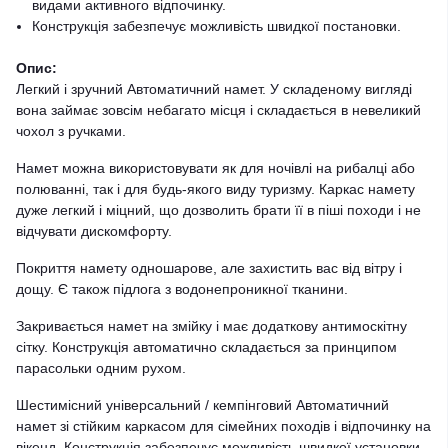
видами активного відпочинку.
Конструкція забезпечує можливість швидкої постановки.
Опис:
Легкий і зручний Автоматичний намет. У складеному вигляді
вона займає зовсім небагато місця і складається в невеликий
чохол з ручками.
Намет можна використовувати як для ночівлі на рибалці або
полюванні, так і для будь-якого виду туризму. Каркас намету
дуже легкий і міцний, що дозволить брати її в піші походи і не
відчувати дискомфорту.
Покриття намету одношарове, але захистить вас від вітру і
дощу. Є також підлога з водонепроникної тканини.
Закривається намет на змійку і має додаткову антимоскітну
сітку. Конструкція автоматично складається за принципом
парасольки одним рухом.
Шестимісний універсальний / кемпінговий Автоматичний
намет зі стійким каркасом для сімейних походів і відпочинку на
вікенд. Конструкція забезпечує можливість швидкої установки.