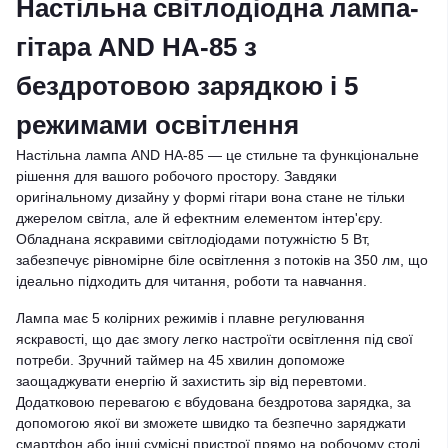
Настільна світлодіодна лампа-
гітара AND HA-85 з
бездротовою зарядкою і 5
режимами освітлення
Настільна лампа AND HA-85 — це стильне та функціональне
рішення для вашого робочого простору. Завдяки
оригінальному дизайну у формі гітари вона стане не тільки
джерелом світла, але й ефектним елементом інтер'єру.
Обладнана яскравими світлодіодами потужністю 5 Вт,
забезпечує рівномірне біле освітлення з потоків на 350 лм, що
ідеально підходить для читання, роботи та навчання.
Лампа має 5 колірних режимів і плавне регулювання
яскравості, що дає змогу легко настроїти освітлення під свої
потреби. Зручний таймер на 45 хвилин допоможе
заощаджувати енергію й захистить зір від перевтоми.
Додатковою перевагою є вбудована бездротова зарядка, за
допомогою якої ви зможете швидко та безпечно заряджати
смартфон або інші сумісні пристрої прямо на робочому столі.