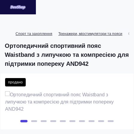
Спорт та захоплення
Тренажери, міостимулятори та пояси
Орт
Ортопедичний спортивний пояс
Waistband з липучкою та компресією для
підтримки попереку AND942
продано