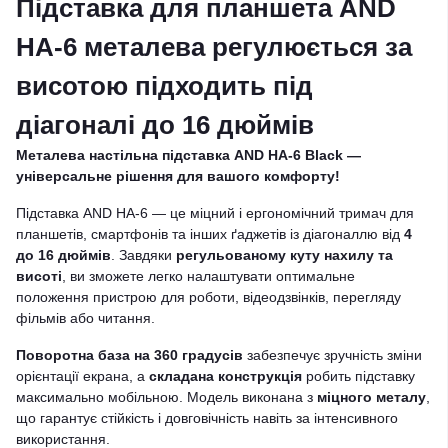
Підставка для планшета AND
HA-6 металева регулюється за
висотою підходить під
діагоналі до 16 дюймів
Металева настільна підставка AND HA-6 Black —
універсальне рішення для вашого комфорту!
Підставка AND HA-6 — це міцний і ергономічний тримач для
планшетів, смартфонів та інших ґаджетів із діагоналлю від
4
до 16 дюймів
. Завдяки
регульованому куту нахилу та
висоті
, ви зможете легко налаштувати оптимальне
положення пристрою для роботи, відеодзвінків, перегляду
фільмів або читання.
Поворотна база на 360 градусів
забезпечує зручність зміни
орієнтації екрана, а
складана конструкція
робить підставку
максимально мобільною. Модель виконана з
міцного металу
,
що гарантує стійкість і довговічність навіть за інтенсивного
використання.