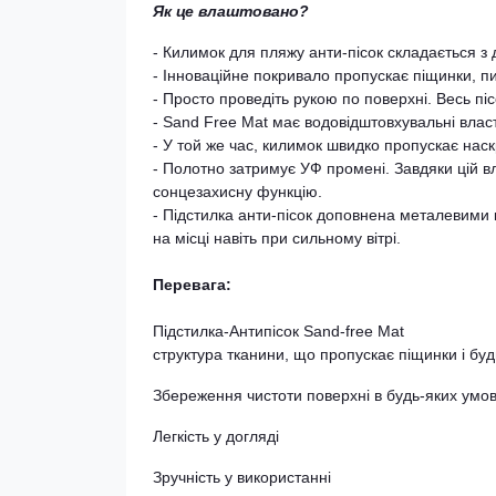
Як це влаштовано?
- Килимок для пляжу анти-пісок складається з
- Інноваційне покривало пропускає піщинки, пил
- Просто проведіть рукою по поверхні. Весь піс
- Sand Free Mat має водовідштовхувальні влас
- У той же час, килимок швидко пропускає наск
- Полотно затримує УФ промені. Завдяки цій вл
сонцезахисну функцію.
- Підстилка анти-пісок доповнена металевими к
на місці навіть при сильному вітрі.
Перевага:
Підстилка-Антипісок Sand-free Mat
структура тканини, що пропускає піщинки і будь
Збереження чистоти поверхні в будь-яких умов
Легкість у догляді
Зручність у використанні