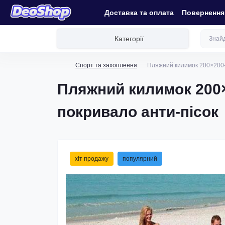
Доставка та оплата
Повернення 
Категорії
Спорт та захоплення
Пляжний килимок 200×200-п
Пляжний килимок 200×
покривало анти-пісок
хіт продажу
популярний