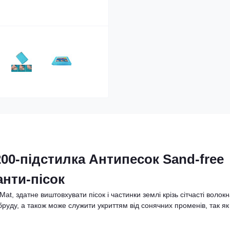
0-підстилка Антипесок Sand-free
нти-пісок
t, здатне виштовхувати пісок і частинки землі крізь сітчасті волок
і бруду, а також може служити укриттям від сонячних променів, так як