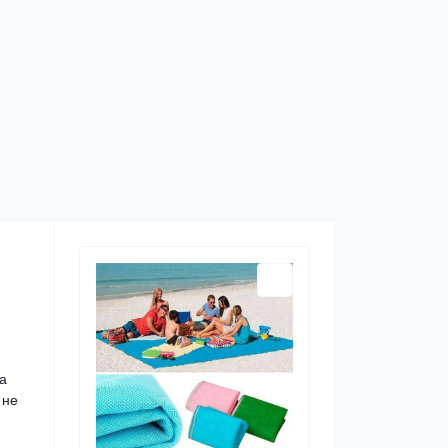
на
 не