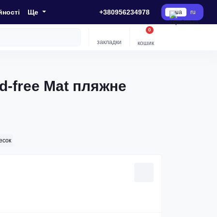
йності
Ще
+380956234978
ua
ru
0
закладки
кошик
d-free Mat пляжне
есок