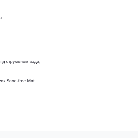
я
ід струменем води;
ок Sand-free Mat