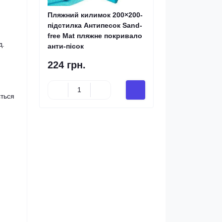
Пляжний килимок 200×200-
підстилка Антипесок Sand-
free Mat пляжне покривало
д.
анти-пісок
224 грн.
ється