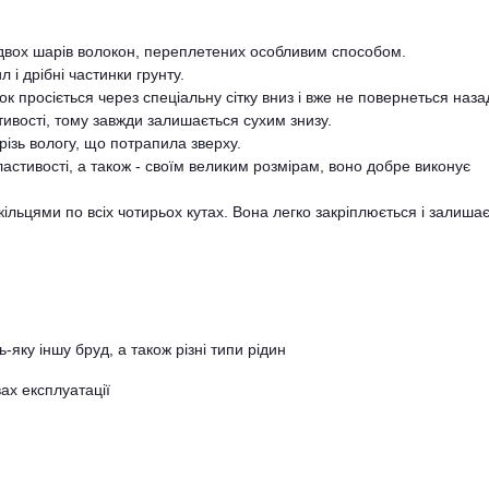
 двох шарів волокон, переплетених особливим способом.
 і дрібні частинки грунту.
ок просіється через спеціальну сітку вниз і вже не повернеться наза
тивості, тому завжди залишається сухим знизу.
різь вологу, що потрапила зверху.
астивості, а також - своїм великим розмірам, воно добре виконує
ільцями по всіх чотирьох кутах. Вона легко закріплюється і залиша
-яку іншу бруд, а також різні типи рідин
ах експлуатації