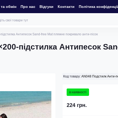
та обмін
Про нас
Відгуки
Контакти
Політика конфіденці
ідстилка Антипесок Sand-free Mat пляжне покривало анти-пісок
200-підстилка Антипесок San
Код товару:
AN048 Подстилк Анти-п
в наявності
224 грн.