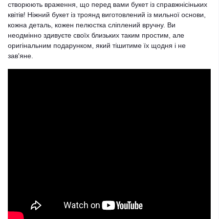
створюють враження, що перед вами букет із справжнісіньких
квітів! Ніжний букет із троянд виготовлений із мильної основи,
кожна деталь, кожен пелюстка сліплений вручну. Ви
неодмінно здивуєте своїх близьких таким простим, але
оригінальним подарунком, який тішитиме їх щодня і не
зав'яне.