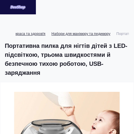
краса та здоров'я
Набори для манікюру та педикюру
Портативн
Портативна пилка для нігтів дітей з LED-
підсвіткою, трьома швидкостями й
безпечною тихою роботою, USB-
заряджання