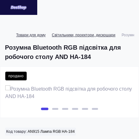
Товари для дому
Світильники, проектори, дискошари
Розумна B
Розумна Bluetooth RGB підсвітка для
робочого столу AND HA-184
продано
Код товару:
AN915 Лампа RGB HA-184