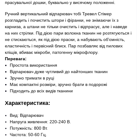
прасувальної дошки, буквально у висячому положенні.
Ручний вертикальний відпарювач тобі Тревел Стімер
розгладить і почистить штори і фіранки, не знімаючи їх з
карниза, а штани не тільки очистить і відпрасує, але і наведе
на них стрілки. Під дією пари волокна тканин не розтягуються і
не стискаються, як під дією праски, а набувають об'ємність,
еластичність і первісний блиск. Пар позбавляє від пилових
кліщів, вбиває мікроби, патогенну мікрофлору.
Перевага:
Простота використання
Відпарювач дуже чутливий до найтонших тканин
Зручно тримати в руці
Має компактні розміри, зручно брати в подорожі
Підходить до всіх видів тканини
Характеристика:
Вид: Відпарювач
Напруга живлення: 220-240 В.
Потужність: 800 Вт.
Частота: 50-60 Гц.