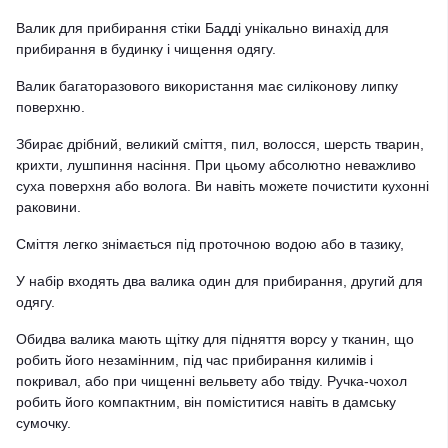
Валик для прибирання стіки Бадді унікально винахід для
прибирання в будинку і чищення одягу.
Валик багаторазового використання має силіконову липку
поверхню.
Збирає дрібний, великий сміття, пил, волосся, шерсть тварин,
крихти, лушпиння насіння. При цьому абсолютно неважливо
суха поверхня або волога. Ви навіть можете почистити кухонні
раковини.
Сміття легко знімається під проточною водою або в тазику,
У набір входять два валика один для прибирання, другий для
одягу.
Обидва валика мають щітку для підняття ворсу у тканин, що
робить його незамінним, під час прибирання килимів і
покривал, або при чищенні вельвету або твіду. Ручка-чохол
робить його компактним, він поміститися навіть в дамську
сумочку.