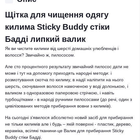
Щітка для чищення одягу
килима Sticky Buddy стіки
Бадді липкий валик
Як ви чистите килими від шерсті домашніх улюбленців і
волосся? Звичайно ж, пилососом.
Але сто процентного результату звичайний пилосос дати не
може і тут на допомогу приходять народні методи: і
розмотування скотча по килиму, в надії наліпити на нього
шерсть, скочування волосся намоченою у воді долонькою, і
валиком з одноразовою паперовою стрічкою, і навіть
турбощітками - в народі ручними пилососами (до речі, один з
цивілізованих методів прибирання вовни з килимів).
На сьогодні з'явилося абсолютно новий засіб для прибирання
не тільки килимів але і будь – якій поверхні - пластик, дерево,
кераміка, всілякі тканини-це Валик для прибирання Sticky
Buddy стіки Бадді.