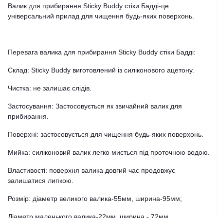
Валик для прибирання Sticky Buddy стіки Бадді-це
універсальний прилад для чищення будь-яких поверхонь.
Перевага валика для прибирання Sticky Buddy стіки Бадді:
Склад: Sticky Buddy виготовлений із силіконового ацетону.
Чистка: не залишає слідів.
Застосування: Застосовується як звичайний валик для
прибирання.
Поверхні: застосовується для чищення будь-яких поверхонь.
Мийка: силіконовий валик легко миється під проточною водою.
Властивості: поверхня валика довгий час продовжує
залишатися липкою.
Розмір: діаметр великого валика-55мм, ширина-95мм;
Діаметр маленького валика-22мм, ширина - 72мм