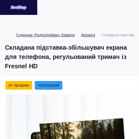
Годинник, Радіоприймач, Камери
Держачі
Складана підставка-
Складана підставка-збільшувач екрана
для телефона, регульований тримач із
Fresnel HD
хіт продажу
популярний