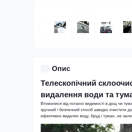
Опис
Телескопічний склоочис
видалення води та тум
Втомилися від поганої видимості в дощ чи ту
зручний і безпечний спосіб швидко очистити дз
ефективно видаляє воду, бруд і туман, не зал