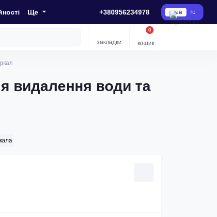
йності
Ще
+380956234978
ua
ru
0
закладки
кошик
еркал
ля видалення води та
кала