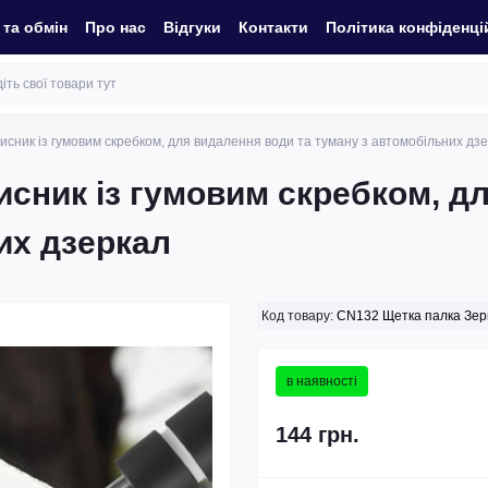
та обмін
Про нас
Відгуки
Контакти
Політика конфіденці
исник із гумовим скребком, для видалення води та туману з автомобільних дз
исник із гумовим скребком, д
их дзеркал
Код товару:
CN132 Щетка палка Зер
в наявності
144 грн.