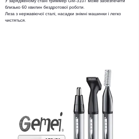
У зарядженому стані триммер GM-3107 може забезпечити
близько 60 хвилин бездротової роботи.
Леза з нержавіючої сталі, насадки знімні машинки і легко
чистяться.