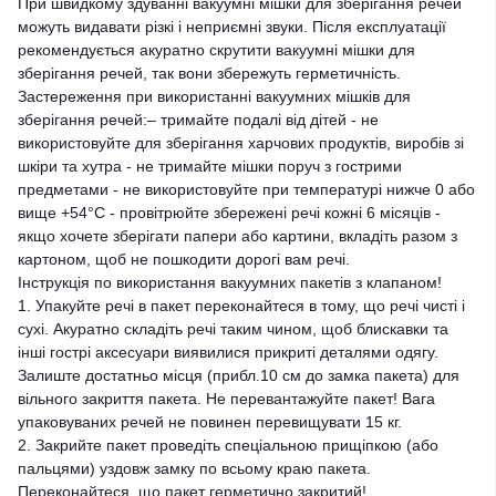
При швидкому здуванні вакуумні мішки для зберігання речей
можуть видавати різкі і неприємні звуки. Після експлуатації
рекомендується акуратно скрутити вакуумні мішки для
зберігання речей, так вони збережуть герметичність.
Застереження при використанні вакуумних мішків для
зберігання речей:– тримайте подалі від дітей - не
використовуйте для зберігання харчових продуктів, виробів зі
шкіри та хутра - не тримайте мішки поруч з гострими
предметами - не використовуйте при температурі нижче 0 або
вище +54°C - провітрюйте збережені речі кожні 6 місяців -
якщо хочете зберігати папери або картини, вкладіть разом з
картоном, щоб не пошкодити дорогі вам речі.
Інструкція по використання вакуумних пакетів з клапаном!
1. Упакуйте речі в пакет переконайтеся в тому, що речі чисті і
сухі. Акуратно складіть речі таким чином, щоб блискавки та
інші гострі аксесуари виявилися прикриті деталями одягу.
Залиште достатньо місця (прибл.10 см до замка пакета) для
вільного закриття пакета. Не перевантажуйте пакет! Вага
упаковуваних речей не повинен перевищувати 15 кг.
2. Закрийте пакет проведіть спеціальною прищіпкою (або
пальцями) уздовж замку по всьому краю пакета.
Переконайтеся, що пакет герметично закритий!